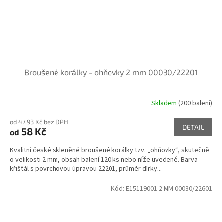
Broušené korálky - ohňovky 2 mm 00030/22201
Skladem
(200 balení)
od 47,93 Kč bez DPH
DETAIL
58 Kč
od
Kvalitní české skleněné broušené korálky tzv. „ohňovky“, skutečně
o velikosti 2 mm, obsah balení 120 ks nebo níže uvedené. Barva
křišťál s povrchovou úpravou 22201, průměr dírky...
Kód:
E15119001 2 MM 00030/22601