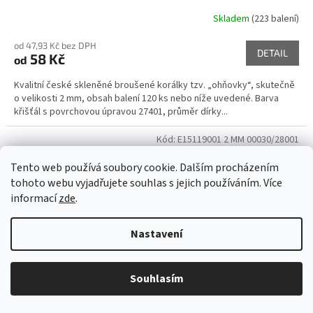
Skladem
(223 balení)
od 47,93 Kč bez DPH
DETAIL
58 Kč
od
Kvalitní české skleněné broušené korálky tzv. „ohňovky“, skutečně
o velikosti 2 mm, obsah balení 120 ks nebo níže uvedené. Barva
křišťál s povrchovou úpravou 27401, průměr dírky...
Kód:
E15119001 2 MM 00030/28001
Tento web používá soubory cookie. Dalším procházením
tohoto webu vyjadřujete souhlas s jejich používáním. Více
informací
zde
.
Nastavení
Souhlasím