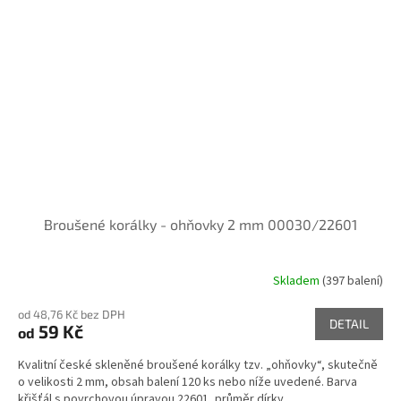
Broušené korálky - ohňovky 2 mm 00030/22601
Skladem
(397 balení)
od 48,76 Kč bez DPH
DETAIL
59 Kč
od
Kvalitní české skleněné broušené korálky tzv. „ohňovky“, skutečně
o velikosti 2 mm, obsah balení 120 ks nebo níže uvedené. Barva
křišťál s povrchovou úpravou 22601, průměr dírky...