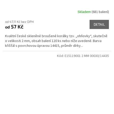
Skladem
(681 balení)
od 47,11 Kč bez DPH
DETAIL
57 Kč
od
Kvalitní české skleněné broušené korálky tzv. „ohňovky“, skutečně
o velikosti 2 mm, obsah balení 120 ks nebo níže uvedené. Barva
křišťál s povrchovou úpravou 14415, průměr dírky...
Kód:
E15119001 2 MM 00030/14435