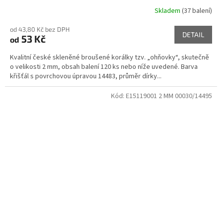
Skladem
(37 balení)
od 43,80 Kč bez DPH
DETAIL
53 Kč
od
Kvalitní české skleněné broušené korálky tzv. „ohňovky“, skutečně
o velikosti 2 mm, obsah balení 120 ks nebo níže uvedené. Barva
křišťál s povrchovou úpravou 14483, průměr dírky...
Kód:
E15119001 2 MM 00030/14495