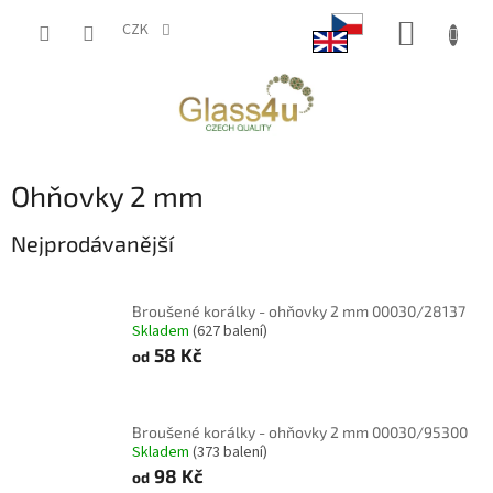
Přejít
NÁKUP
na
CZK
obsah
KOŠÍK
Ohňovky 2 mm
Nejprodávanější
Broušené korálky - ohňovky 2 mm 00030/28137
Skladem
(627 balení)
58 Kč
od
Broušené korálky - ohňovky 2 mm 00030/95300
Skladem
(373 balení)
98 Kč
od