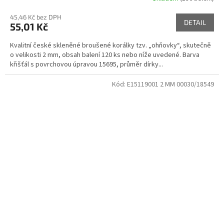
45,46 Kč bez DPH
DETAIL
55,01 Kč
Kvalitní české skleněné broušené korálky tzv. „ohňovky“, skutečně
o velikosti 2 mm, obsah balení 120 ks nebo níže uvedené. Barva
křišťál s povrchovou úpravou 15695, průměr dírky...
Kód:
E15119001 2 MM 00030/18549