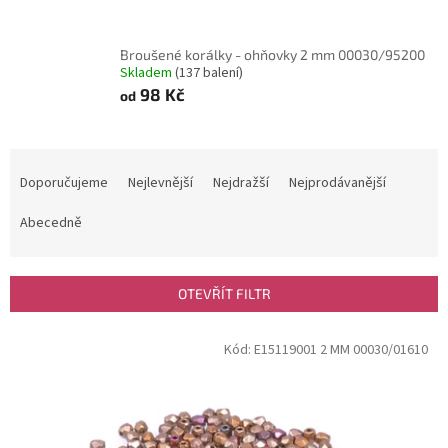
Broušené korálky - ohňovky 2 mm 00030/95200
Skladem
(137 balení)
98 Kč
od
Ř
a
Doporučujeme
Nejlevnější
Nejdražší
Nejprodávanější
z
e
Abecedně
n
í
p
OTEVŘÍT FILTR
r
o
V
Kód:
E15119001 2 MM 00030/01610
d
ý
u
p
k
i
t
s
ů