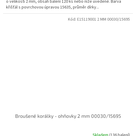
o velikosti 2 mm, obsah balení 120 ks nebo níže uvedené. Barva
křišťál s povrchovou úpravou 15635, průměr dírky...
Kód:
E15119001 2 MM 00030/15695
Broušené korálky - ohňovky 2 mm 00030/15695
Skladem
(136 balení)