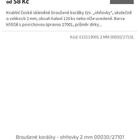
58 Kč
od
Kvalitní české skleněné broušené korálky tzv. „ohňovky“, skutečně
o velikosti 2 mm, obsah balení 120 ks nebo níže uvedené. Barva
křišťál s povrchovou úpravou 27001, průměr dírky...
Kód:
E15119001 2 MM 00030/27101
Broušené korálky - ohňovky 2 mm 00030/27101