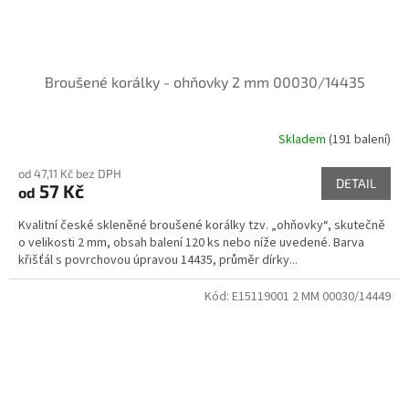
Broušené korálky - ohňovky 2 mm 00030/14435
Skladem
(191 balení)
od 47,11 Kč bez DPH
DETAIL
57 Kč
od
Kvalitní české skleněné broušené korálky tzv. „ohňovky“, skutečně
o velikosti 2 mm, obsah balení 120 ks nebo níže uvedené. Barva
křišťál s povrchovou úpravou 14435, průměr dírky...
Kód:
E15119001 2 MM 00030/14449