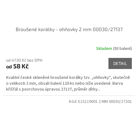
Broušené korálky - ohňovky 2 mm 00030/27137
Skladem
(93 balení)
od 47,93 Kč bez DPH
DETAIL
58 Kč
od
Kvalitní české skleněné broušené korálky tzv. „ohňovky“, skutečně
o velikosti 2 mm, obsah balení 120 ks nebo níže uvedené. Barva
křišťál s povrchovou úpravou 27137, průměr dírky...
Kód:
E15119001 2 MM 00030/27201