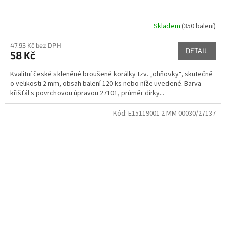
Skladem
(350 balení)
47,93 Kč bez DPH
DETAIL
58 Kč
Kvalitní české skleněné broušené korálky tzv. „ohňovky“, skutečně
o velikosti 2 mm, obsah balení 120 ks nebo níže uvedené. Barva
křišťál s povrchovou úpravou 27101, průměr dírky...
Kód:
E15119001 2 MM 00030/27137