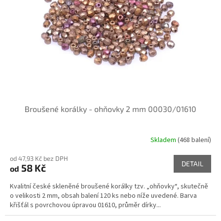
p
r
o
d
u
k
t
ů
Broušené korálky - ohňovky 2 mm 00030/01610
Skladem
(468 balení)
od 47,93 Kč bez DPH
DETAIL
58 Kč
od
Kvalitní české skleněné broušené korálky tzv. „ohňovky“, skutečně
o velikosti 2 mm, obsah balení 120 ks nebo níže uvedené. Barva
křišťál s povrchovou úpravou 01610, průměr dírky...