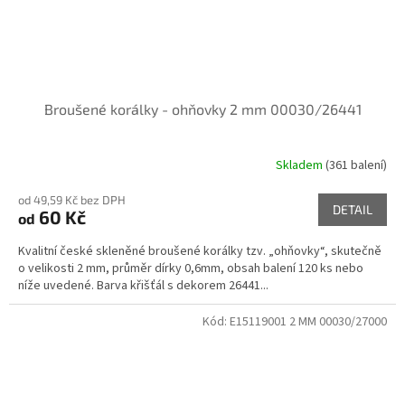
Broušené korálky - ohňovky 2 mm 00030/26441
Skladem
(361 balení)
od 49,59 Kč bez DPH
DETAIL
60 Kč
od
Kvalitní české skleněné broušené korálky tzv. „ohňovky“, skutečně
o velikosti 2 mm, průměr dírky 0,6mm, obsah balení 120 ks nebo
níže uvedené. Barva křišťál s dekorem 26441...
Kód:
E15119001 2 MM 00030/27000