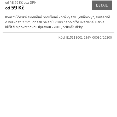
od 48,76 Kč bez DPH
DETAIL
59 Kč
od
Kvalitní české skleněné broušené korálky tzv. „ohňovky“, skutečně
o velikosti 2 mm, obsah balení 120 ks nebo níže uvedené. Barva
křišťál s povrchovou úpravou 22801, průměr dírky...
Kód:
E15119001 2 MM 00030/26200