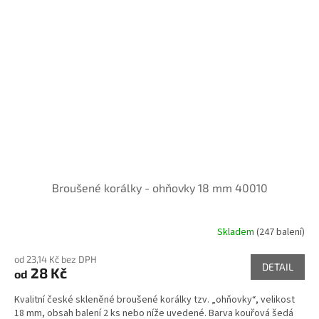
Broušené korálky - ohňovky 18 mm 40010
Skladem
(247 balení)
od 23,14 Kč bez DPH
DETAIL
28 Kč
od
Kvalitní české skleněné broušené korálky tzv. „ohňovky“, velikost
18 mm, obsah balení 2 ks nebo níže uvedené. Barva kouřová šedá