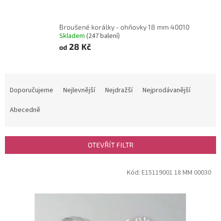
Broušené korálky - ohňovky 18 mm 40010
Skladem
(247 balení)
28 Kč
od
Ř
a
Doporučujeme
Nejlevnější
Nejdražší
Nejprodávanější
z
e
Abecedně
n
í
p
OTEVŘÍT FILTR
r
o
V
Kód:
E15119001 18 MM 00030
d
ý
u
p
k
i
t
s
ů