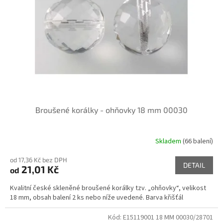
p
r
o
d
u
k
t
ů
Broušené korálky - ohňovky 18 mm 00030
Skladem
(66 balení)
od 17,36 Kč bez DPH
DETAIL
21,01 Kč
od
Kvalitní české skleněné broušené korálky tzv. „ohňovky“, velikost
18 mm, obsah balení 2 ks nebo níže uvedené. Barva křišťál
Kód:
E15119001 18 MM 00030/28701