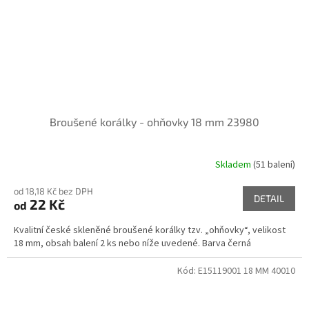
Broušené korálky - ohňovky 18 mm 23980
Skladem
(51 balení)
od 18,18 Kč bez DPH
DETAIL
22 Kč
od
Kvalitní české skleněné broušené korálky tzv. „ohňovky“, velikost
18 mm, obsah balení 2 ks nebo níže uvedené. Barva černá
Kód:
E15119001 18 MM 40010