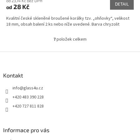
od 23,14 Kč bez DPH
DETAIL
28 Kč
od
Kvalitní české skleněné broušené korálky tzv. „ohňovky“, velikost
18 mm, obsah balení 2 ks nebo níže uvedené. Barva chryzolit
7
položek celkem
O
v
l
Z
á
á
d
p
a
a
Kontakt
c
t
í
info
@
glass4u.cz
í
p
r
+420 483 390 228
v
+420 727 811 828
k
y
v
ý
Informace pro vás
p
i