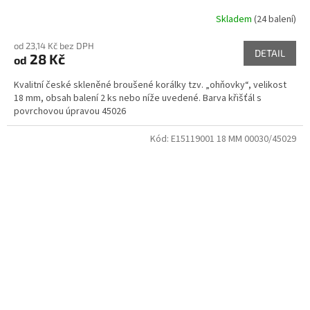
Skladem
(24 balení)
od 23,14 Kč bez DPH
DETAIL
28 Kč
od
Kvalitní české skleněné broušené korálky tzv. „ohňovky“, velikost
18 mm, obsah balení 2 ks nebo níže uvedené. Barva křišťál s
povrchovou úpravou 45026
Kód:
E15119001 18 MM 00030/45029