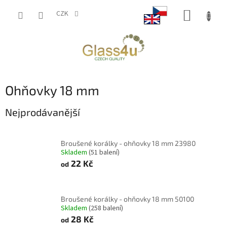
Přejít
NÁKUP
na
CZK
obsah
KOŠÍK
Ohňovky 18 mm
Nejprodávanější
Broušené korálky - ohňovky 18 mm 23980
Skladem
(51 balení)
22 Kč
od
Broušené korálky - ohňovky 18 mm 50100
Skladem
(258 balení)
28 Kč
od