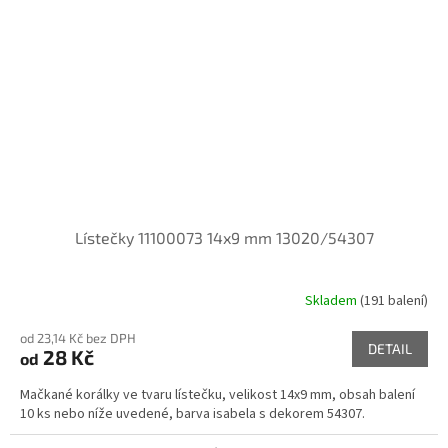
Lístečky 11100073 14x9 mm 13020/54307
Skladem
(191 balení)
od 23,14 Kč bez DPH
DETAIL
28 Kč
od
Mačkané korálky ve tvaru lístečku, velikost 14x9 mm, obsah balení
10 ks nebo níže uvedené, barva isabela s dekorem 54307.