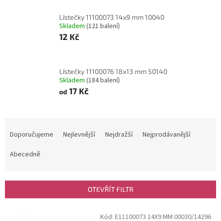
Lístečky 11100073 14x9 mm 10040
Skladem
(121 balení)
12 Kč
Lístečky 11100076 18x13 mm 50140
Skladem
(184 balení)
17 Kč
od
Ř
a
Doporučujeme
Nejlevnější
Nejdražší
Nejprodávanější
z
e
Abecedně
n
í
p
OTEVŘÍT FILTR
r
o
V
Kód:
E11100073 14X9 MM 00030/14296
d