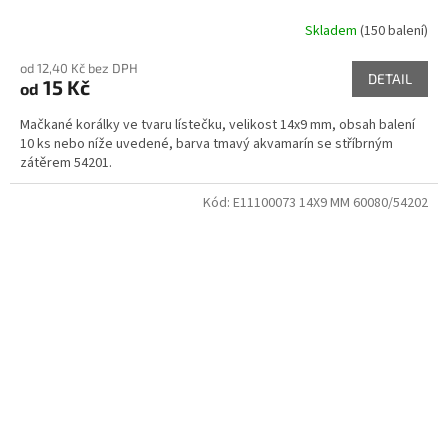
Skladem
(150 balení)
od 12,40 Kč bez DPH
DETAIL
15 Kč
od
Mačkané korálky ve tvaru lístečku, velikost 14x9 mm, obsah balení
10 ks nebo níže uvedené, barva tmavý akvamarín se stříbrným
zátěrem 54201.
Kód:
E11100073 14X9 MM 60080/54202