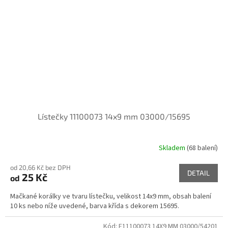
Lístečky 11100073 14x9 mm 03000/15695
Skladem
(68 balení)
od 20,66 Kč bez DPH
DETAIL
25 Kč
od
Mačkané korálky ve tvaru lístečku, velikost 14x9 mm, obsah balení
10 ks nebo níže uvedené, barva křída s dekorem 15695.
Kód:
E11100073 14X9 MM 03000/54201