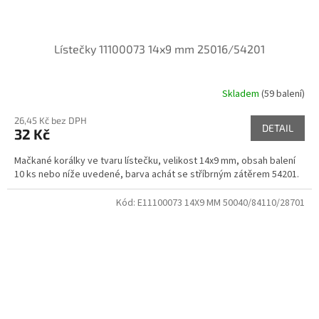
Lístečky 11100073 14x9 mm 25016/54201
Skladem
(59 balení)
26,45 Kč bez DPH
DETAIL
32 Kč
Mačkané korálky ve tvaru lístečku, velikost 14x9 mm, obsah balení
10 ks nebo níže uvedené, barva achát se stříbrným zátěrem 54201.
Kód:
E11100073 14X9 MM 50040/84110/28701