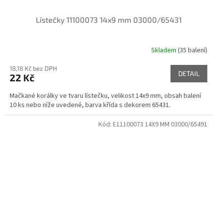
Lístečky 11100073 14x9 mm 03000/65431
Skladem
(35 balení)
18,18 Kč bez DPH
DETAIL
22 Kč
Mačkané korálky ve tvaru lístečku, velikost 14x9 mm, obsah balení
10 ks nebo níže uvedené, barva křída s dekorem 65431.
Kód:
E11100073 14X9 MM 03000/65491