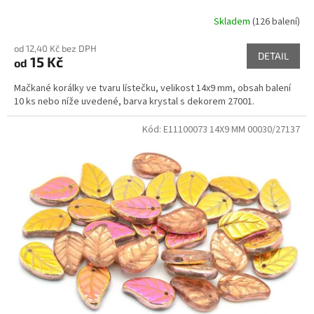
Skladem
(126 balení)
od 12,40 Kč bez DPH
DETAIL
15 Kč
od
Mačkané korálky ve tvaru lístečku, velikost 14x9 mm, obsah balení
10 ks nebo níže uvedené, barva krystal s dekorem 27001.
Kód:
E11100073 14X9 MM 00030/27137