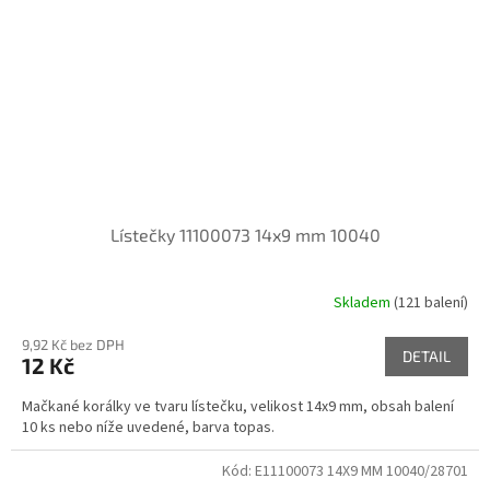
Lístečky 11100073 14x9 mm 10040
Skladem
(121 balení)
9,92 Kč bez DPH
DETAIL
12 Kč
Mačkané korálky ve tvaru lístečku, velikost 14x9 mm, obsah balení
10 ks nebo níže uvedené, barva topas.
Kód:
E11100073 14X9 MM 10040/28701