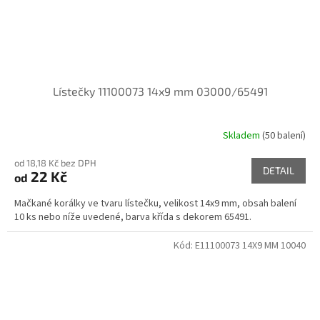
Lístečky 11100073 14x9 mm 03000/65491
Skladem
(50 balení)
od 18,18 Kč bez DPH
DETAIL
22 Kč
od
Mačkané korálky ve tvaru lístečku, velikost 14x9 mm, obsah balení
10 ks nebo níže uvedené, barva křída s dekorem 65491.
Kód:
E11100073 14X9 MM 10040