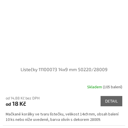
Lístečky 11100073 14x9 mm 50220/28009
Skladem
(105 balení)
od 14,88 Kč bez DPH
DETAIL
18 Kč
od
Mačkané korálky ve tvaru lístečku, velikost 14x9 mm, obsah balení
10 ks nebo níže uvedené, barva olivín s dekorem 28009.