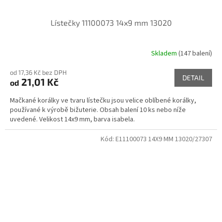
Lístečky 11100073 14x9 mm 13020
Skladem
(147 balení)
od 17,36 Kč bez DPH
DETAIL
21,01 Kč
od
Mačkané korálky ve tvaru lístečku jsou velice oblíbené korálky,
používané k výrobě bižuterie. Obsah balení 10 ks nebo níže
uvedené. Velikost 14x9 mm, barva isabela.
Kód:
E11100073 14X9 MM 13020/27307