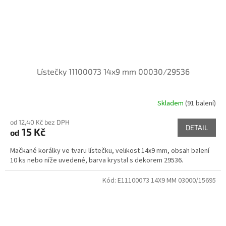
Lístečky 11100073 14x9 mm 00030/29536
Skladem
(91 balení)
od 12,40 Kč bez DPH
DETAIL
15 Kč
od
Mačkané korálky ve tvaru lístečku, velikost 14x9 mm, obsah balení
10 ks nebo níže uvedené, barva krystal s dekorem 29536.
Kód:
E11100073 14X9 MM 03000/15695