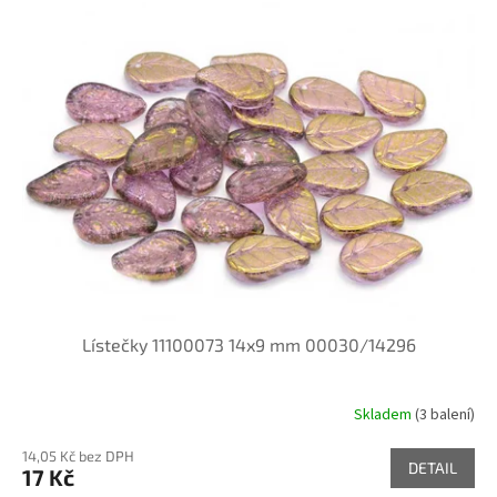
ý
u
p
k
i
t
s
ů
p
r
o
d
u
k
t
ů
Lístečky 11100073 14x9 mm 00030/14296
Skladem
(3 balení)
14,05 Kč bez DPH
DETAIL
17 Kč