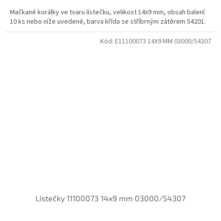
Mačkané korálky ve tvaru lístečku, velikost 14x9 mm, obsah balení
10 ks nebo níže uvedené, barva křída se stříbrným zátěrem 54201.
Kód:
E11100073 14X9 MM 03000/54307
Lístečky 11100073 14x9 mm 03000/54307