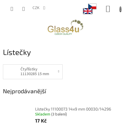
Přejít
NÁKUP
na
CZK
obsah
KOŠÍK
Lístečky
Čtyřlístky
11130285 15 mm
Nejprodávanější
Lístečky 11100073 14x9 mm 00030/14296
Skladem
(3 balení)
17 Kč