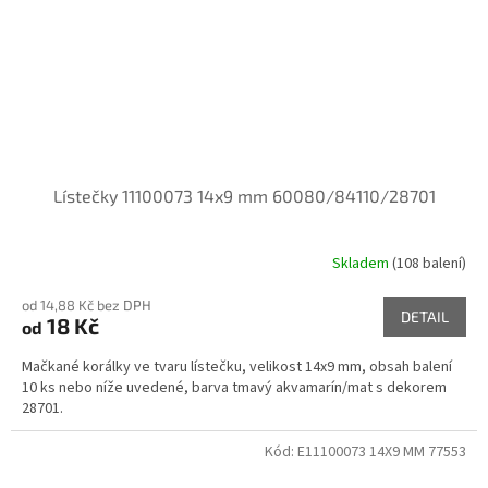
Lístečky 11100073 14x9 mm 60080/84110/28701
Skladem
(108 balení)
od 14,88 Kč bez DPH
DETAIL
18 Kč
od
Mačkané korálky ve tvaru lístečku, velikost 14x9 mm, obsah balení
10 ks nebo níže uvedené, barva tmavý akvamarín/mat s dekorem
28701.
Kód:
E11100073 14X9 MM 77553