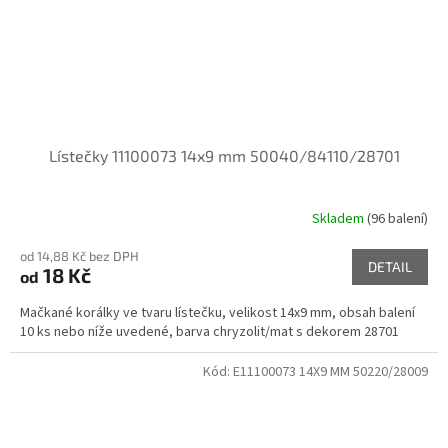
Lístečky 11100073 14x9 mm 50040/84110/28701
Skladem
(96 balení)
od 14,88 Kč bez DPH
DETAIL
18 Kč
od
Mačkané korálky ve tvaru lístečku, velikost 14x9 mm, obsah balení
10 ks nebo níže uvedené, barva chryzolit/mat s dekorem 28701
Kód:
E11100073 14X9 MM 50220/28009