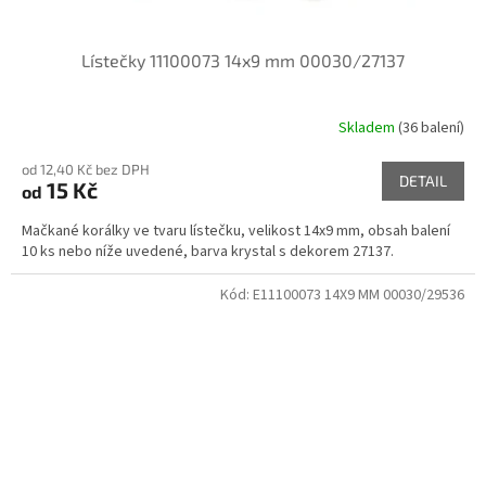
Lístečky 11100073 14x9 mm 00030/27137
Skladem
(36 balení)
od 12,40 Kč bez DPH
DETAIL
15 Kč
od
Mačkané korálky ve tvaru lístečku, velikost 14x9 mm, obsah balení
10 ks nebo níže uvedené, barva krystal s dekorem 27137.
Kód:
E11100073 14X9 MM 00030/29536