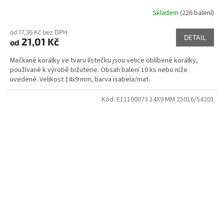
Skladem
(226 balení)
od 17,36 Kč bez DPH
DETAIL
21,01 Kč
od
Mačkané korálky ve tvaru lístečku jsou velice oblíbené korálky,
používané k výrobě bižuterie. Obsah balení 10 ks nebo níže
uvedené. Velikost 14x9 mm, barva isabela/mat.
Kód:
E11100073 14X9 MM 25016/54201