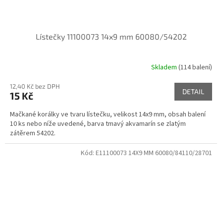
Lístečky 11100073 14x9 mm 60080/54202
Skladem
(114 balení)
12,40 Kč bez DPH
DETAIL
15 Kč
Mačkané korálky ve tvaru lístečku, velikost 14x9 mm, obsah balení
10 ks nebo níže uvedené, barva tmavý akvamarín se zlatým
zátěrem 54202.
Kód:
E11100073 14X9 MM 60080/84110/28701