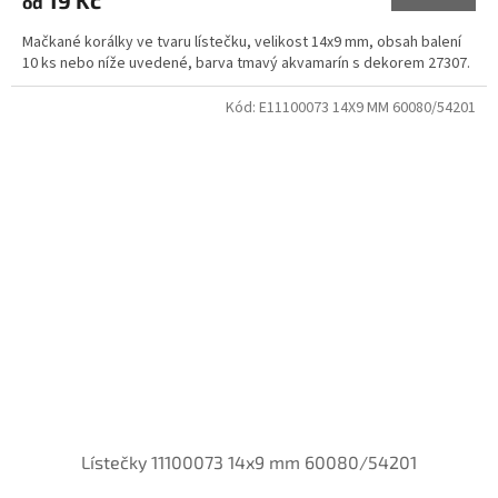
19 Kč
od
Mačkané korálky ve tvaru lístečku, velikost 14x9 mm, obsah balení
10 ks nebo níže uvedené, barva tmavý akvamarín s dekorem 27307.
Kód:
E11100073 14X9 MM 60080/54201
Lístečky 11100073 14x9 mm 60080/54201