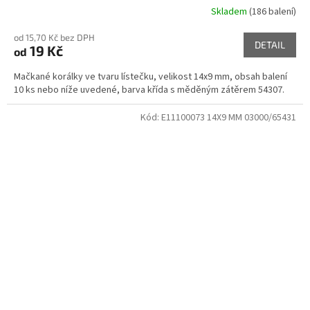
Skladem
(186 balení)
od 15,70 Kč bez DPH
DETAIL
19 Kč
od
Mačkané korálky ve tvaru lístečku, velikost 14x9 mm, obsah balení
10 ks nebo níže uvedené, barva křída s měděným zátěrem 54307.
Kód:
E11100073 14X9 MM 03000/65431