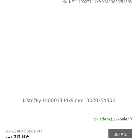
Kód:
E11100073 14X9 MM 13020/54308
Lístečky 11100073 14x9 mm 13020/54308
Skladem
(196 balení)
od 23,14 Kč bez DPH
DETAIL
28 Kč
od