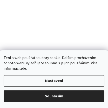
Tento web používá soubory cookie. Dalším procházením
tohoto webu vyjadřujete souhlas s jejich používáním. Více
informací
zde
.
Lístečky 11100073 14x9 mm 77553
Nastavení
Skladem
(15 balení)
od 14,05 Kč bez DPH
DETAIL
Souhlasím
17 Kč
od
Mačkané korálky ve tvaru lístečku, velikost 14x9 mm, obsah balení