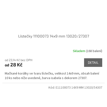
Lístečky 11100073 14x9 mm 13020/27307
Skladem
(168 balení)
od 23,14 Kč bez DPH
DETAIL
28 Kč
od
Mačkané korálky ve tvaru lístečku, velikost 14x9 mm, obsah balení
10 ks nebo níže uvedené, barva isabela s dekorem 27307.
Kód:
E11100073 14X9 MM 13020/54307