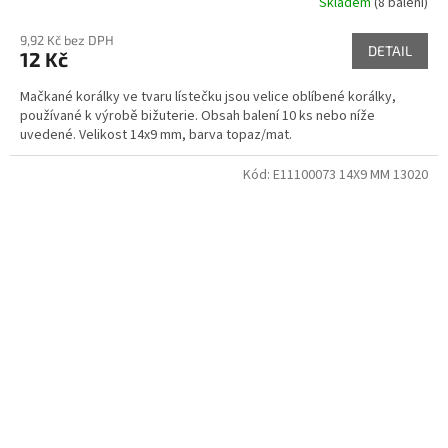
Skladem
(8 balení)
9,92 Kč bez DPH
DETAIL
12 Kč
Mačkané korálky ve tvaru lístečku jsou velice oblíbené korálky,
používané k výrobě bižuterie. Obsah balení 10 ks nebo níže
uvedené. Velikost 14x9 mm, barva topaz/mat.
Kód:
E11100073 14X9 MM 13020