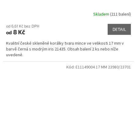
Skladem
(211 balení)
od 6,61 Kč bez DPH
DETAIL
8 Kč
od
Kvalitní české skleněné korálky tvaru mince ve velikosti 17 mm v
barvě černá s modrým iris 21435. Obsah balení 2 ks nebo níže
uvedené.
Kód:
E11149004 17 MM 23980/23701