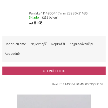
Penízky 11149004 17 mm 23980/21435
Skladem
(211 balení)
8 Kč
od
Ř
a
Doporučujeme
Nejlevnější
Nejdražší
Nejprodávanější
z
e
Abecedně
n
í
p
OTEVŘÍT FILTR
r
o
V
Kód:
E11149004 10 MM 00030/28101
d
ý
u
p
k
i
t
s
ů