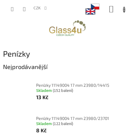
Přejít
NÁKUP
na
CZK
obsah
KOŠÍK
Penízky
Nejprodávanější
Penízky 11149004 17 mm 23980/14415
Skladem
(152 balení)
13 Kč
Penízky 11149004 17 mm 23980/23701
Skladem
(122 balení)
8 Kč