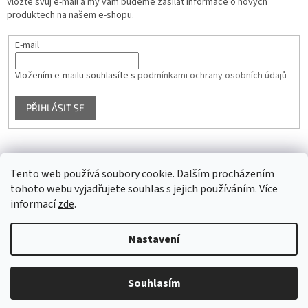
Vložte svůj e-mail a my vám budeme zasílat informace o nových
produktech na našem e-shopu.
E-mail
Vložením e-mailu souhlasíte s
podmínkami ochrany osobních údajů
PŘIHLÁSIT SE
Facebook
Tento web používá soubory cookie. Dalším procházením
tohoto webu vyjadřujete souhlas s jejich používáním. Více
informací
zde
.
Vytvořil Shoptet
Nastavení
Copyright 2026
Glass4u.cz
. Všechna práva vyhrazena.
Upravit
Souhlasím
nastavení cookies