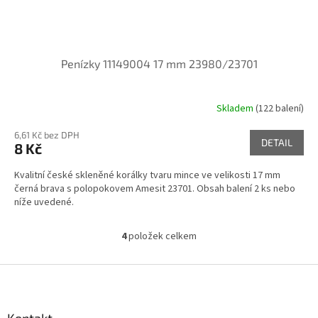
Penízky 11149004 17 mm 23980/23701
Skladem
(122 balení)
6,61 Kč bez DPH
DETAIL
8 Kč
Kvalitní české skleněné korálky tvaru mince ve velikosti 17 mm
černá brava s polopokovem Amesit 23701. Obsah balení 2 ks nebo
níže uvedené.
4
položek celkem
O
v
l
Z
á
á
d
p
a