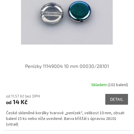
p
r
o
d
u
k
t
ů
Penízky 11149004 10 mm 00030/28101
Skladem
(102 balení)
od 11,57 Kč bez DPH
DETAIL
14 Kč
od
České skleněné korálky tvarové „penízek“, velikost 10 mm, obsah
balení 15 ks nebo níže uvedené. Barva křišťál s úpravou 28101
(vitrail)