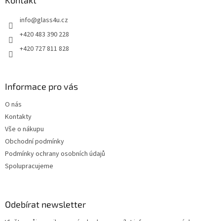
a
Kontakt
c
t
í
info
@
glass4u.cz
í
p
r
+420 483 390 228
v
+420 727 811 828
k
y
v
ý
Informace pro vás
p
i
O nás
s
u
Kontakty
Vše o nákupu
Obchodní podmínky
Podmínky ochrany osobních údajů
Spolupracujeme
Odebírat newsletter