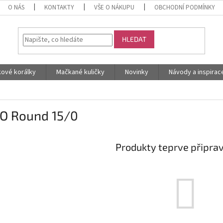
O NÁS
KONTAKTY
VŠE O NÁKUPU
OBCHODNÍ PODMÍNKY
HLEDAT
kové korálky
Mačkané kuličky
Novinky
Návody a inspirac
O Round 15/0
Produkty teprve připra