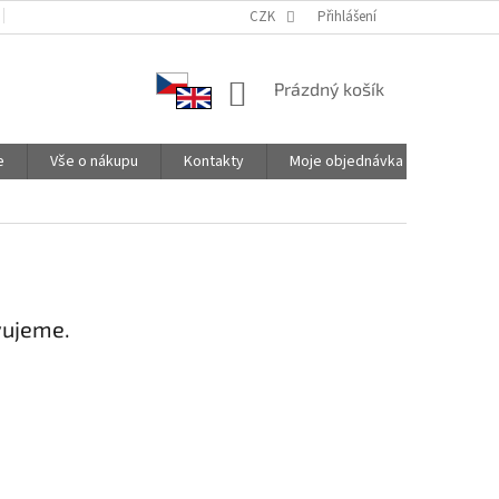
PODMÍNKY OCHRANY OSOBNÍCH ÚDAJŮ
CZK
SPOLUPRACUJEME
Přihlášení
NÁKUPNÍ
Prázdný košík
KOŠÍK
e
Vše o nákupu
Kontakty
Moje objednávka
vujeme.