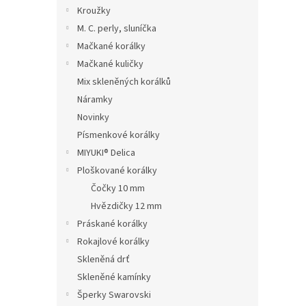
n
Kroužky
e
M. C. perly, sluníčka
l
Mačkané korálky
Mačkané kuličky
Mix skleněných korálků
Náramky
Novinky
Písmenkové korálky
MIYUKI® Delica
Ploškované korálky
Čočky 10 mm
Hvězdičky 12 mm
Práskané korálky
Rokajlové korálky
Skleněná drť
Skleněné kamínky
Šperky Swarovski