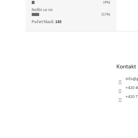
(4%)
Nelíbí se mi
(11%)
Počet hlasů:
183
Z
á
p
a
t
Kontakt
í
info
@
+420 4
+420 7