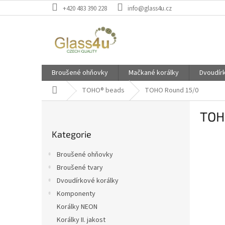
Přejít
+420 483 390 228
info@glass4u.cz
na
obsah
Broušené ohňovky
Mačkané korálky
Dvoudír
Domů
TOHO® beads
TOHO Round 15/0
P
TOH
o
Přeskočit
s
Kategorie
kategorie
t
r
Broušené ohňovky
a
Broušené tvary
n
Dvoudírkové korálky
n
í
Komponenty
p
Korálky NEON
a
Korálky II. jakost