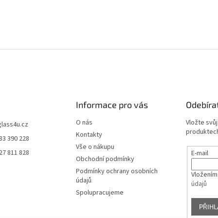
Informace pro vás
Odebíra
O nás
Vložte svů
glass4u.cz
produktech
Kontakty
83 390 228
Vše o nákupu
27 811 828
E-mail
Obchodní podmínky
Podmínky ochrany osobních
Vložením
údajů
údajů
Spolupracujeme
PŘIHL