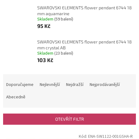
SWAROVSKI ELEMENTS flower pendant 6744 18
mm aquamarine
Skladem
(59 balení)
95 Kč
SWAROVSKI ELEMENTS flower pendant 6744 18
mm crystal AB
Skladem
(23 balení)
103 Kč
Ř
a
Doporučujeme
Nejlevnější
Nejdražší
Nejprodávanější
z
e
Abecedně
n
í
p
OTEVŘÍT FILTR
r
o
V
Kód:
ENA-SW1122-001GSHA-R
d