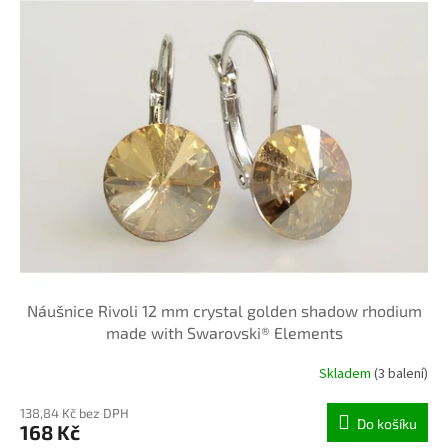
ý
u
p
k
i
t
s
ů
p
r
o
d
u
k
t
ů
Náušnice Rivoli 12 mm crystal golden shadow rhodium
made with Swarovski® Elements
Skladem
(3 balení)
138,84 Kč bez DPH
Do košíku
168 Kč