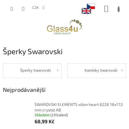
Přejít
NÁKUP
na
CZK
obsah
KOŠÍK
Šperky Swarovski
Šperky Swarovski
Kamínky Swarovski
Nejprodávanější
SWAROVSKI ELEMENTS xilion heart 6228 18x17,5
mm crystal AB
Skladem
(19 balení)
68,99 Kč