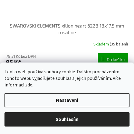
SWAROVSKI ELEMENTS xilion heart 6228 18x17,5 mm
rosaline
Skladem
(35 balení)
78,51 Kč bez DPH
Do košíku
95 Kč
Tento web používá soubory cookie. Dalším procházením
Obsah balení 1 ks. Swarovski elements srdce, barva rozalín
tohoto webu vyjadřujete souhlas s jejich používáním. Více
informací
zde
.
Kód:
ESW6621-18-001
Nastavení
Souhlasím