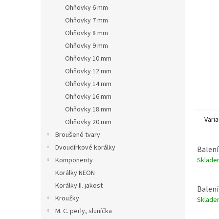
n
Ohňovky 6 mm
e
Ohňovky 7 mm
l
Ohňovky 8 mm
Ohňovky 9 mm
Ohňovky 10 mm
Ohňovky 12 mm
Ohňovky 14 mm
Ohňovky 16 mm
Ohňovky 18 mm
Varia
Ohňovky 20 mm
Broušené tvary
Dvoudírkové korálky
Balení
Sklad
Komponenty
Korálky NEON
Korálky II. jakost
Balení
Kroužky
Sklad
M. C. perly, sluníčka