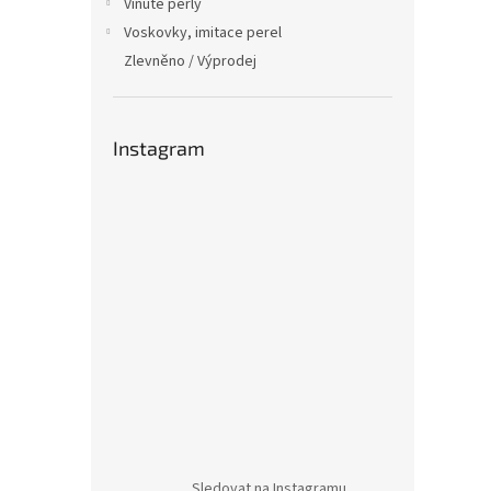
Vinuté perly
Voskovky, imitace perel
Zlevněno / Výprodej
Instagram
Sledovat na Instagramu