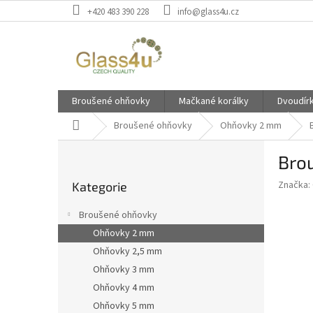
Přejít
+420 483 390 228
info@glass4u.cz
na
obsah
Broušené ohňovky
Mačkané korálky
Dvoudír
Domů
Broušené ohňovky
Ohňovky 2 mm
P
Bro
o
Přeskočit
s
Značka:
Kategorie
kategorie
t
r
Broušené ohňovky
a
Ohňovky 2 mm
n
Ohňovky 2,5 mm
n
í
Ohňovky 3 mm
p
Ohňovky 4 mm
a
Ohňovky 5 mm