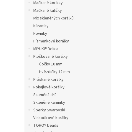
Mačkané korálky
Mačkané kuličky
Mix skleněných korálků
Náramky
Novinky
Písmenkové korálky
MIYUKI® Delica
Ploškované korálky
Čočky 10 mm
Hvězdičky 12 mm
Práskané korálky
Rokajlové korálky
Skleněná drť
Skleněné kamínky
Šperky Swarovski
Velkodírové korálky
TOHO® beads