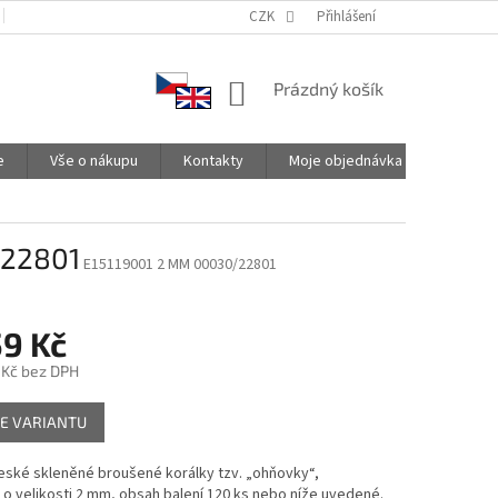
PODMÍNKY OCHRANY OSOBNÍCH ÚDAJŮ
CZK
SPOLUPRACUJEME
Přihlášení
NÁKUPNÍ
Prázdný košík
KOŠÍK
e
Vše o nákupu
Kontakty
Moje objednávka
/22801
E15119001 2 MM 00030/22801
59 Kč
 Kč
bez DPH
E VARIANTU
české skleněné broušené korálky tzv. „ohňovky“,
o velikosti 2 mm, obsah balení 120 ks nebo níže uvedené.