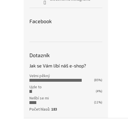
Facebook
Dotazník
Jak se Vám líbí náš e-shop?
Velmi pěkný
(85%)
Ujde to
(4%)
Nelíbí se mi
(11%)
Počet hlasů:
183
Z
á