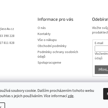
Informace pro vás
Odebíra
O nás
Vložte svů
glass4u.cz
produktech
Kontakty
83 390 228
Vše o nákupu
27 811 828
E-mail
Obchodní podmínky
Podmínky ochrany osobních
Vložením
údajů
údajů
Spolupracujeme
PŘIHL
oužívá soubory cookie. Dalším procházením tohoto webu
Facebook
ouhlas s jejich používáním. Více informací
zde
.