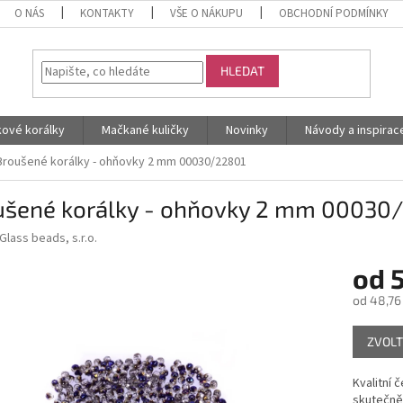
O NÁS
KONTAKTY
VŠE O NÁKUPU
OBCHODNÍ PODMÍNKY
HLEDAT
kové korálky
Mačkané kuličky
Novinky
Návody a inspirac
Broušené korálky - ohňovky 2 mm 00030/22801
ušené korálky - ohňovky 2 mm 00030
Glass beads, s.r.o.
od
od
48,76
Měrná
ZVOLT
cena:
Kvalitní 
skutečně 