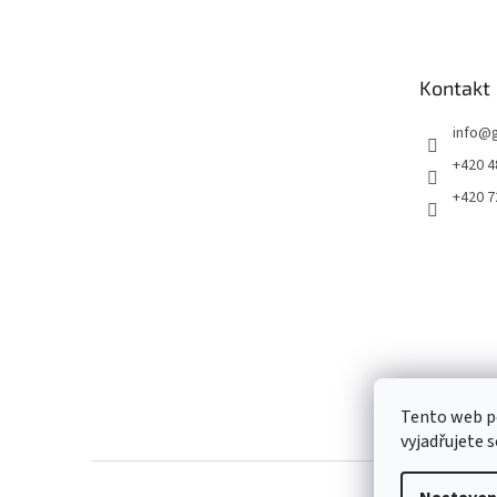
p
a
t
Kontakt
í
info
@
+420 4
+420 7
Tento web p
vyjadřujete s