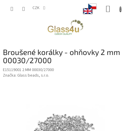
Přejít
NÁKUP
na
CZK
obsah
KOŠÍK
Broušené korálky - ohňovky 2 mm
00030/27000
E15119001 2 MM 00030/27000
Značka:
Glass beads, s.r.o.