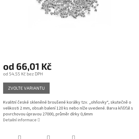
od
66,01 Kč
od
54,55 Kč
bez DPH
Měrná
ZVOLTE VARIANTU
cena:
Kvalitní české skleněné broušené korálky tzv. „ohňovky“, skutečně o
velikosti 2 mm, obsah balení 120 ks nebo níže uvedené. Barva křišťál s
povrchovou úpravou 27000, průměr dírky 0,6mm
Detailní informace