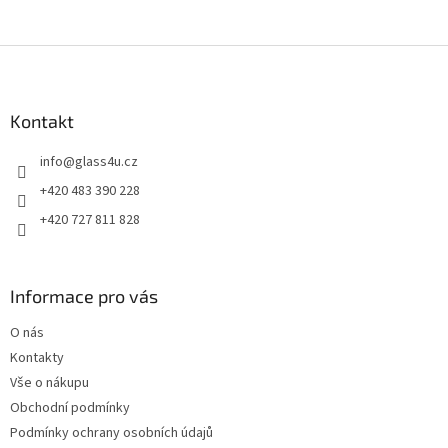
Z
á
p
a
Kontakt
t
info
@
glass4u.cz
í
+420 483 390 228
+420 727 811 828
Informace pro vás
O nás
Kontakty
Vše o nákupu
Obchodní podmínky
Podmínky ochrany osobních údajů