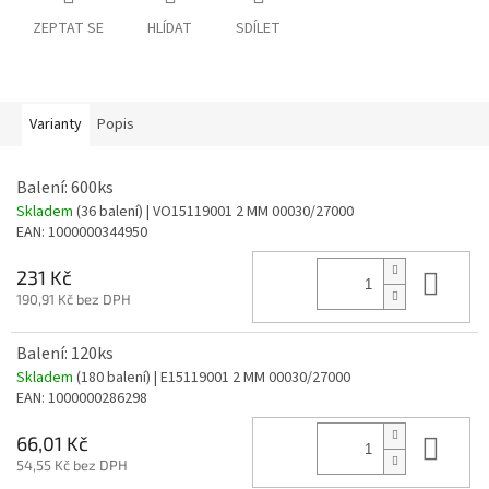
ZEPTAT SE
HLÍDAT
SDÍLET
Varianty
Popis
Balení: 600ks
Skladem
(36 balení)
| VO15119001 2 MM 00030/27000
EAN:
1000000344950
Do 
231 Kč
190,91 Kč bez DPH
Balení: 120ks
Skladem
(180 balení)
| E15119001 2 MM 00030/27000
EAN:
1000000286298
Do 
66,01 Kč
54,55 Kč bez DPH