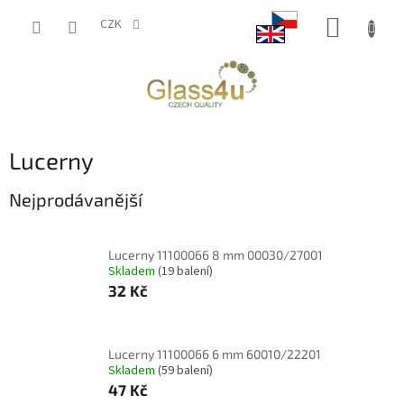
Přejít
NÁKUP
na
CZK
obsah
KOŠÍK
Lucerny
Nejprodávanější
Lucerny 11100066 8 mm 00030/27001
Skladem
(19 balení)
32 Kč
Lucerny 11100066 6 mm 60010/22201
Skladem
(59 balení)
47 Kč