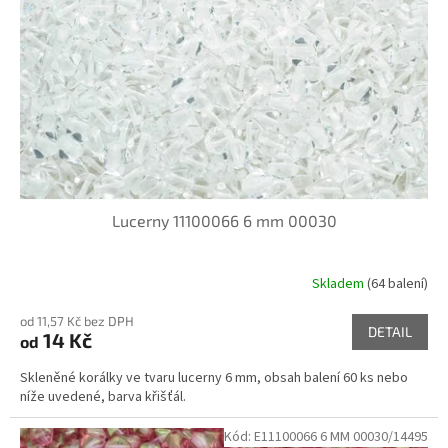
p
r
o
d
u
k
t
ů
Lucerny 11100066 6 mm 00030
Skladem
(64 balení)
od 11,57 Kč bez DPH
DETAIL
14 Kč
od
Skleněné korálky ve tvaru lucerny 6 mm, obsah balení 60 ks nebo
níže uvedené, barva křišťál.
Kód:
E11100066 6 MM 00030/14495