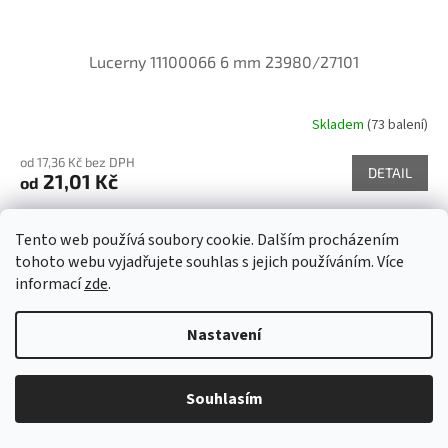
Lucerny 11100066 6 mm 23980/27101
Skladem
(73 balení)
od 17,36 Kč bez DPH
DETAIL
21,01 Kč
od
Kvalitní české skleněné korálky tvarové ve velikosti 6 mm v černé
barvě s pokovem 27101, obsah balení 60 ks nebo níže uvedené.
Tento web používá soubory cookie. Dalším procházením
tohoto webu vyjadřujete souhlas s jejich používáním. Více
Kód:
E11100066 6 MM 23980/28701
informací
zde
.
Nastavení
Souhlasím