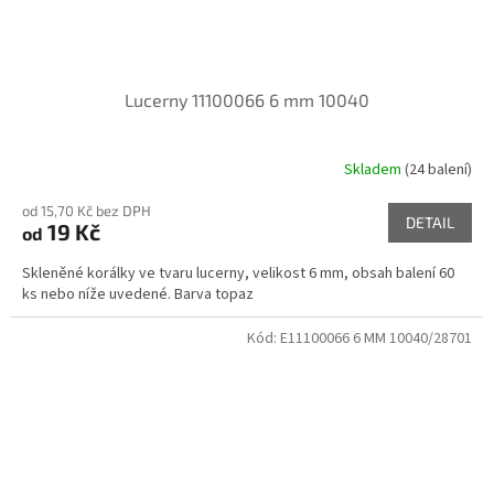
Lucerny 11100066 6 mm 10040
Skladem
(24 balení)
od 15,70 Kč bez DPH
DETAIL
19 Kč
od
Skleněné korálky ve tvaru lucerny, velikost 6 mm, obsah balení 60
ks nebo níže uvedené. Barva topaz
Kód:
E11100066 6 MM 10040/28701