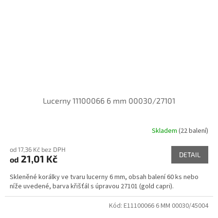
Lucerny 11100066 6 mm 00030/27101
Skladem
(22 balení)
od 17,36 Kč bez DPH
DETAIL
21,01 Kč
od
Skleněné korálky ve tvaru lucerny 6 mm, obsah balení 60 ks nebo
níže uvedené, barva křišťál s úpravou 27101 (gold capri).
Kód:
E11100066 6 MM 00030/45004