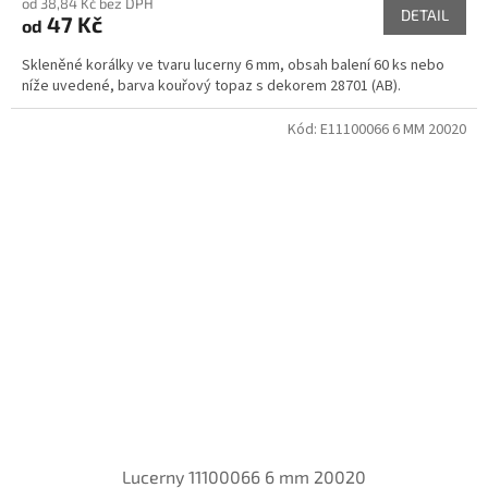
od 38,84 Kč bez DPH
DETAIL
47 Kč
od
Skleněné korálky ve tvaru lucerny 6 mm, obsah balení 60 ks nebo
níže uvedené, barva kouřový topaz s dekorem 28701 (AB).
Kód:
E11100066 6 MM 20020
Lucerny 11100066 6 mm 20020