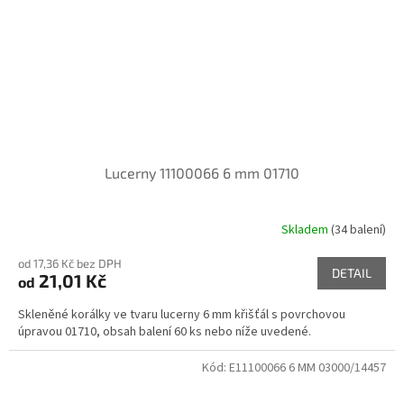
Lucerny 11100066 6 mm 01710
Skladem
(34 balení)
od 17,36 Kč bez DPH
DETAIL
21,01 Kč
od
Skleněné korálky ve tvaru lucerny 6 mm křišťál s povrchovou
úpravou 01710, obsah balení 60 ks nebo níže uvedené.
Kód:
E11100066 6 MM 03000/14457