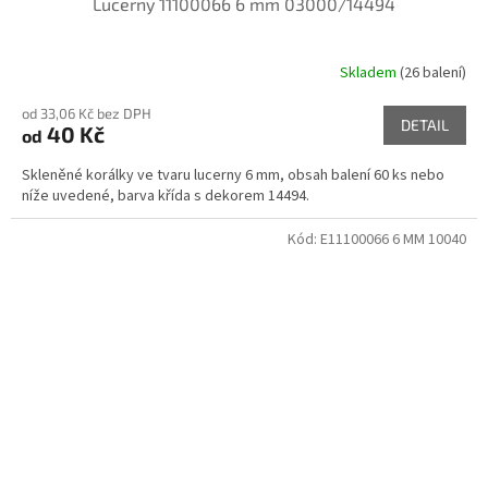
Lucerny 11100066 6 mm 03000/14494
Skladem
(26 balení)
od 33,06 Kč bez DPH
DETAIL
40 Kč
od
Skleněné korálky ve tvaru lucerny 6 mm, obsah balení 60 ks nebo
níže uvedené, barva křída s dekorem 14494.
Kód:
E11100066 6 MM 10040