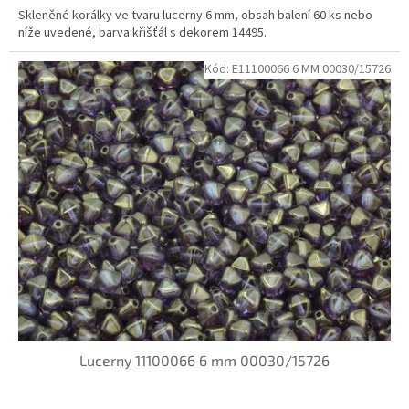
Skleněné korálky ve tvaru lucerny 6 mm, obsah balení 60 ks nebo
níže uvedené, barva křišťál s dekorem 14495.
Kód:
E11100066 6 MM 00030/15726
Lucerny 11100066 6 mm 00030/15726