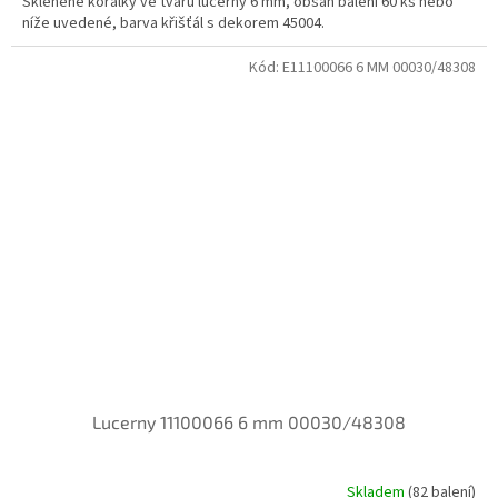
Skleněné korálky ve tvaru lucerny 6 mm, obsah balení 60 ks nebo
níže uvedené, barva křišťál s dekorem 45004.
Kód:
E11100066 6 MM 00030/48308
Lucerny 11100066 6 mm 00030/48308
Skladem
(82 balení)