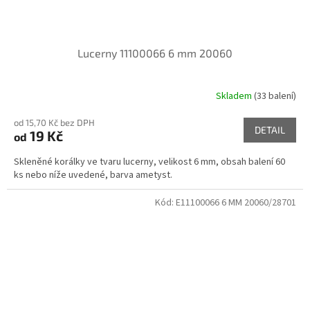
Lucerny 11100066 6 mm 20060
Skladem
(33 balení)
od 15,70 Kč bez DPH
DETAIL
19 Kč
od
Skleněné korálky ve tvaru lucerny, velikost 6 mm, obsah balení 60
ks nebo níže uvedené, barva ametyst.
Kód:
E11100066 6 MM 20060/28701