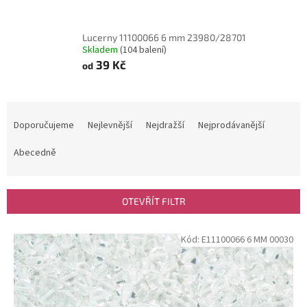
Lucerny 11100066 6 mm 23980/28701
Skladem
(104 balení)
39 Kč
od
Ř
a
Doporučujeme
Nejlevnější
Nejdražší
Nejprodávanější
z
e
Abecedně
n
í
p
OTEVŘÍT FILTR
r
o
V
Kód:
E11100066 6 MM 00030
d
ý
u
p
k
i
t
s
ů