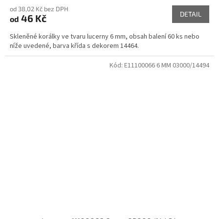
od 38,02 Kč bez DPH
DETAIL
46 Kč
od
Skleněné korálky ve tvaru lucerny 6 mm, obsah balení 60 ks nebo
níže uvedené, barva křída s dekorem 14464.
Kód:
E11100066 6 MM 03000/14494