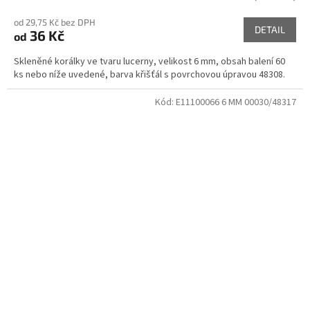
od 29,75 Kč bez DPH
DETAIL
36 Kč
od
Skleněné korálky ve tvaru lucerny, velikost 6 mm, obsah balení 60
ks nebo níže uvedené, barva křišťál s povrchovou úpravou 48308.
Kód:
E11100066 6 MM 00030/48317