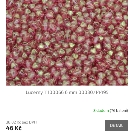
Lucerny 11100066 6 mm 00030/14495
Skladem
(76 balení)
38,02 Kč bez DPH
DETAIL
46 Kč