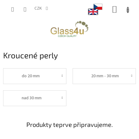
Přejít
NÁKUP
na
CZK
obsah
KOŠÍK
Kroucené perly
do 20 mm
20 mm - 30 mm
nad 30 mm
Produkty teprve připravujeme.