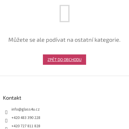
Můžete se ale podívat na ostatní kategorie.
ZPĚT DO OBCHODU
Z
á
p
a
Kontakt
t
info
@
glass4u.cz
í
+420 483 390 228
+420 727 811 828