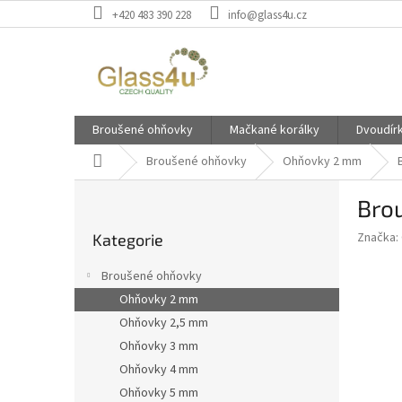
Přejít
+420 483 390 228
info@glass4u.cz
na
obsah
Broušené ohňovky
Mačkané korálky
Dvoudír
Domů
Broušené ohňovky
Ohňovky 2 mm
P
Bro
o
Přeskočit
s
Značka:
Kategorie
kategorie
t
r
Broušené ohňovky
a
Ohňovky 2 mm
n
Ohňovky 2,5 mm
n
í
Ohňovky 3 mm
p
Ohňovky 4 mm
a
Ohňovky 5 mm