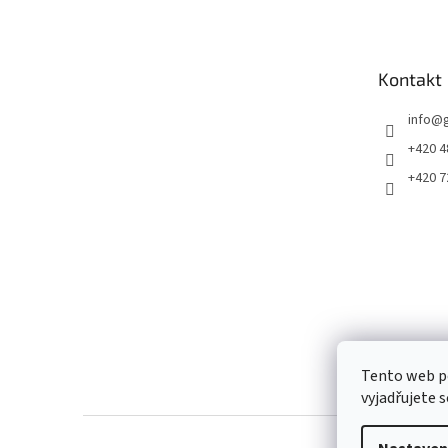
p
a
t
Kontakt
í
info
@
+420 4
+420 7
Tento web p
vyjadřujete s