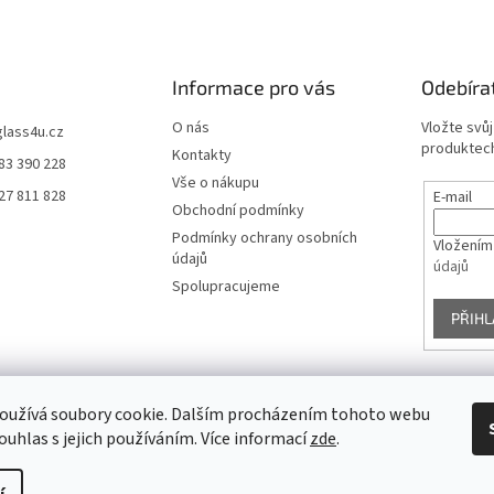
Informace pro vás
Odebíra
O nás
Vložte svů
glass4u.cz
produktech
Kontakty
83 390 228
Vše o nákupu
27 811 828
E-mail
Obchodní podmínky
Podmínky ochrany osobních
Vložením
údajů
údajů
Spolupracujeme
PŘIHL
oužívá soubory cookie. Dalším procházením tohoto webu
Facebook
ouhlas s jejich používáním. Více informací
zde
.