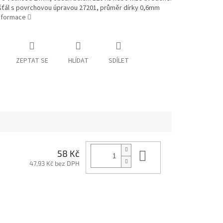
išťál s povrchovou úpravou 27201, průměr dírky 0,6mm
informace
ZEPTAT SE
HLÍDAT
SDÍLET
Do košíku
58 Kč
47,93 Kč bez DPH