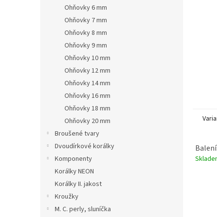
n
Ohňovky 6 mm
e
Ohňovky 7 mm
l
Ohňovky 8 mm
Ohňovky 9 mm
Ohňovky 10 mm
Ohňovky 12 mm
Ohňovky 14 mm
Ohňovky 16 mm
Ohňovky 18 mm
Varia
Ohňovky 20 mm
Broušené tvary
Dvoudírkové korálky
Balení
Sklad
Komponenty
Korálky NEON
Korálky II. jakost
Kroužky
M. C. perly, sluníčka