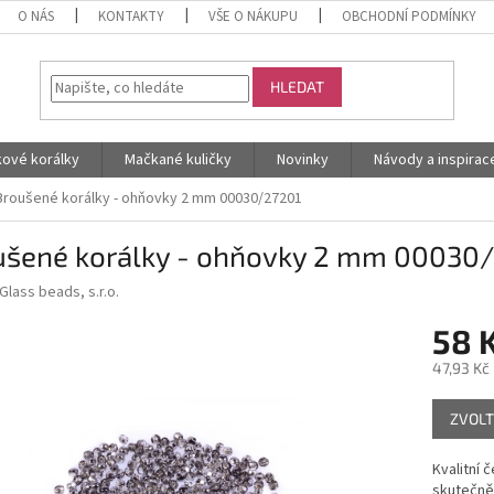
O NÁS
KONTAKTY
VŠE O NÁKUPU
OBCHODNÍ PODMÍNKY
HLEDAT
kové korálky
Mačkané kuličky
Novinky
Návody a inspirac
Broušené korálky - ohňovky 2 mm 00030/27201
ušené korálky - ohňovky 2 mm 00030
Glass beads, s.r.o.
58 
47,93 Kč
Měrná
ZVOLT
cena:
Kvalitní 
skutečně 