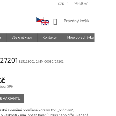
PODMÍNKY OCHRANY OSOBNÍCH ÚDAJŮ
CZK
SPOLUPRACUJEME
Přihlášení
NÁKUPNÍ
Prázdný košík
KOŠÍK
e
Vše o nákupu
Kontakty
Moje objednávka
/27201
E15119001 2 MM 00030/27201
Kč
 bez DPH
E VARIANTU
české skleněné broušené korálky tzv. „ohňovky“,
o velikosti 2 mm, obsah balení 120 ks nebo níže uvedené.