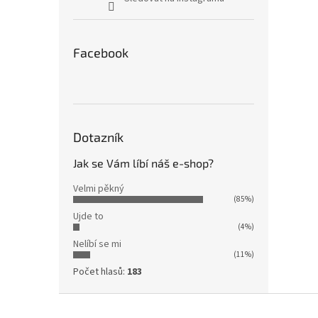
Facebook
Dotazník
Jak se Vám líbí náš e-shop?
Velmi pěkný
(85%)
Ujde to
(4%)
Nelíbí se mi
(11%)
Počet hlasů:
183
Z
á