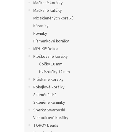
Mačkané korálky
Mačkané kuličky
Mix skleněných korálků
Náramky
Novinky
Písmenkové korálky
MIYUKI® Delica
Ploškované korálky
Čočky 10 mm
Hvězdičky 12 mm
Práskané korálky
Rokajlové korálky
Skleněná drť
Skleněné kamínky
Šperky Swarovski
Velkodírové korálky
TOHO® beads