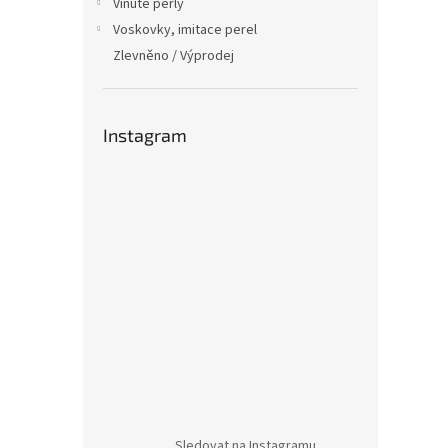
Vinuté perly
Voskovky, imitace perel
Zlevněno / Výprodej
Instagram
Sledovat na Instagramu