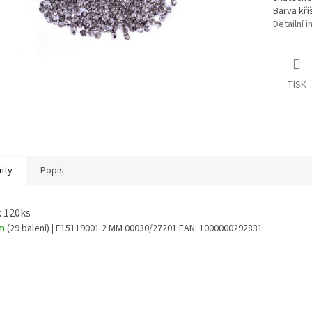
Barva kř
Detailní 
TISK
nty
Popis
: 120ks
em
(29 balení)
| E15119001 2 MM 00030/27201
EAN:
1000000292831