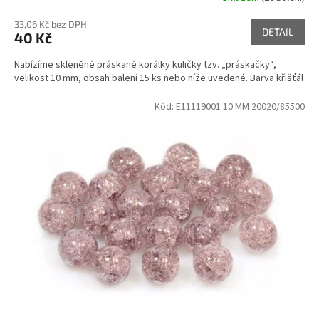
33,06 Kč bez DPH
DETAIL
40 Kč
Nabízíme skleněné práskané korálky kuličky tzv. „práskačky“,
velikost 10 mm, obsah balení 15 ks nebo níže uvedené. Barva křišťál
Kód:
E11119001 10 MM 20020/85500