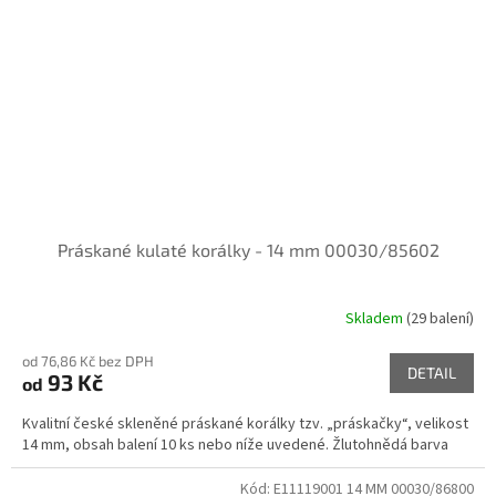
Práskané kulaté korálky - 14 mm 00030/85602
Skladem
(29 balení)
od 76,86 Kč bez DPH
DETAIL
93 Kč
od
Kvalitní české skleněné práskané korálky tzv. „práskačky“, velikost
14 mm, obsah balení 10 ks nebo níže uvedené. Žlutohnědá barva
Kód:
E11119001 14 MM 00030/86800