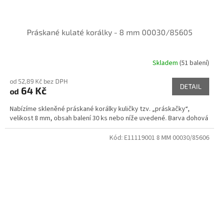
Práskané kulaté korálky - 8 mm 00030/85605
Skladem
(51 balení)
od 52,89 Kč bez DPH
DETAIL
64 Kč
od
Nabízíme skleněné práskané korálky kuličky tzv. „práskačky“,
velikost 8 mm, obsah balení 30 ks nebo níže uvedené. Barva dohová
Kód:
E11119001 8 MM 00030/85606