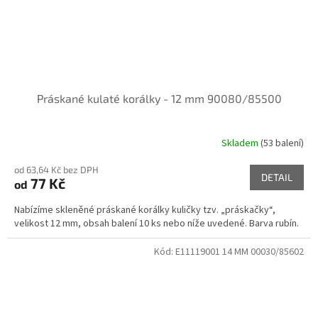
Práskané kulaté korálky - 12 mm 90080/85500
Skladem
(53 balení)
od 63,64 Kč bez DPH
DETAIL
77 Kč
od
Nabízíme skleněné práskané korálky kuličky tzv. „práskačky“,
velikost 12 mm, obsah balení 10 ks nebo níže uvedené. Barva rubín.
Kód:
E11119001 14 MM 00030/85602