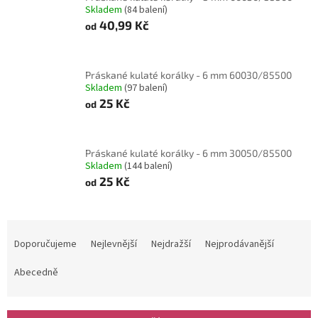
Skladem
(84 balení)
40,99 Kč
od
Práskané kulaté korálky - 6 mm 60030/85500
Skladem
(97 balení)
25 Kč
od
Práskané kulaté korálky - 6 mm 30050/85500
Skladem
(144 balení)
25 Kč
od
Ř
a
Doporučujeme
Nejlevnější
Nejdražší
Nejprodávanější
z
e
Abecedně
n
í