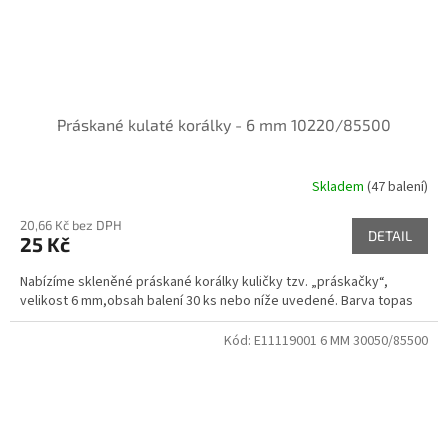
Práskané kulaté korálky - 6 mm 10220/85500
Skladem
(47 balení)
20,66 Kč bez DPH
DETAIL
25 Kč
Nabízíme skleněné práskané korálky kuličky tzv. „práskačky“,
velikost 6 mm,obsah balení 30 ks nebo níže uvedené. Barva topas
Kód:
E11119001 6 MM 30050/85500