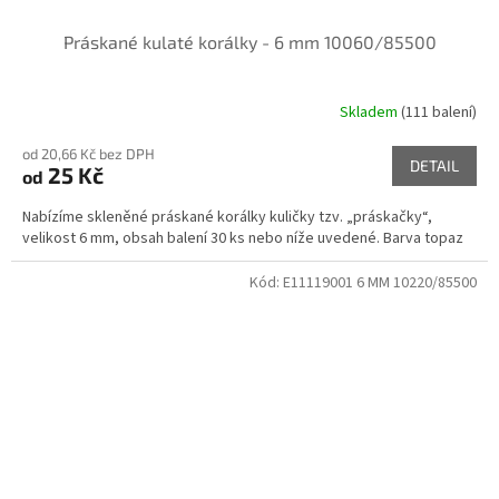
Práskané kulaté korálky - 6 mm 10060/85500
Skladem
(111 balení)
od 20,66 Kč bez DPH
DETAIL
25 Kč
od
Nabízíme skleněné práskané korálky kuličky tzv. „práskačky“,
velikost 6 mm, obsah balení 30 ks nebo níže uvedené. Barva topaz
Kód:
E11119001 6 MM 10220/85500