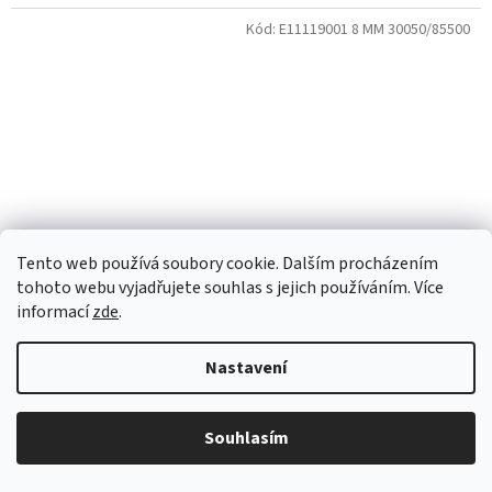
Kód:
E11119001 8 MM 30050/85500
Tento web používá soubory cookie. Dalším procházením
tohoto webu vyjadřujete souhlas s jejich používáním. Více
informací
zde
.
Nastavení
Práskané kulaté korálky - 8 mm 30050/85500
Souhlasím
Skladem
(30 balení)
44,63 Kč bez DPH