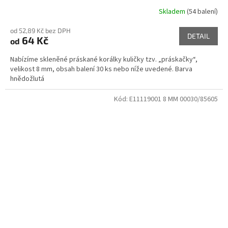
Skladem
(54 balení)
od 52,89 Kč bez DPH
DETAIL
64 Kč
od
Nabízíme skleněné práskané korálky kuličky tzv. „práskačky“,
velikost 8 mm, obsah balení 30 ks nebo níže uvedené. Barva
hnědožlutá
Kód:
E11119001 8 MM 00030/85605