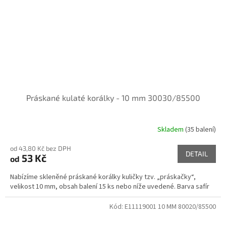
Práskané kulaté korálky - 10 mm 30030/85500
Skladem
(35 balení)
od 43,80 Kč bez DPH
DETAIL
53 Kč
od
Nabízíme skleněné práskané korálky kuličky tzv. „práskačky“,
velikost 10 mm, obsah balení 15 ks nebo níže uvedené. Barva safír
Kód:
E11119001 10 MM 80020/85500