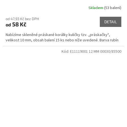
Skladem
(53 balení)
od 47,93 Kč bez DPH
DETAIL
58 Kč
od
Nabízíme skleněné práskané korálky kuličky tzv. „práskačky“,
velikost 10 mm, obsah balení 15 ks nebo níže uvedené. Barva rubín
Kód:
E11119001 12 MM 00030/85500