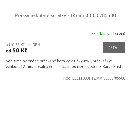
Práskané kulaté korálky - 12 mm 00030/85500
Skladem
(55 balení)
od 41,32 Kč bez DPH
DETAIL
50 Kč
od
Nabízíme skleněné práskané korálky kuličky tzv. „práskačky“,
velikost 12 mm, obsah balení 10 ks nebo níže uvedené. Barva křišťál
Kód:
E11119001 12 MM 90080/85500