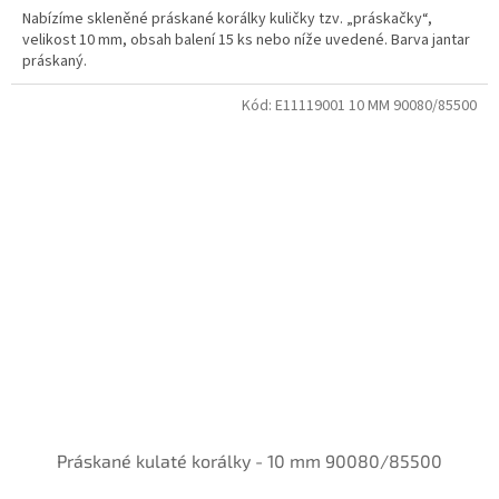
Nabízíme skleněné práskané korálky kuličky tzv. „práskačky“,
velikost 10 mm, obsah balení 15 ks nebo níže uvedené. Barva jantar
práskaný.
Kód:
E11119001 10 MM 90080/85500
Práskané kulaté korálky - 10 mm 90080/85500