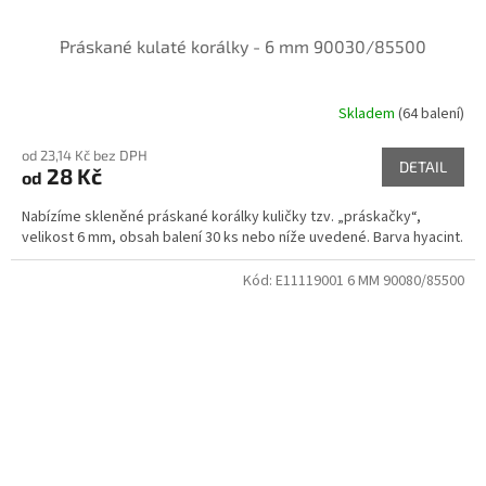
Práskané kulaté korálky - 6 mm 90030/85500
Skladem
(64 balení)
od 23,14 Kč bez DPH
DETAIL
28 Kč
od
Nabízíme skleněné práskané korálky kuličky tzv. „práskačky“,
velikost 6 mm, obsah balení 30 ks nebo níže uvedené. Barva hyacint.
Kód:
E11119001 6 MM 90080/85500