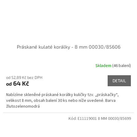
Práskané kulaté korálky - 8 mm 00030/85606
Skladem
(46 balení)
od 52,89 Kč bez DPH
DETAIL
64 Kč
od
Nabízíme skleněné práskané korálky kuličky tzv. „práskačky“,
velikost 8 mm, obsah balení 30 ks nebo níže uvedené. Barva
žlutozelenomodrá
Kód:
E11119001 8 MM 00030/85699