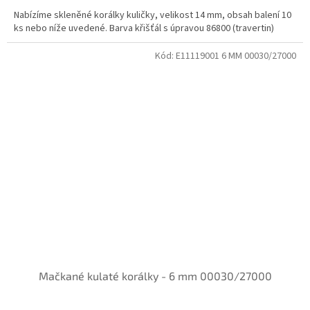
Nabízíme skleněné korálky kuličky, velikost 14 mm, obsah balení 10
ks nebo níže uvedené. Barva křišťál s úpravou 86800 (travertin)
Kód:
E11119001 6 MM 00030/27000
Mačkané kulaté korálky - 6 mm 00030/27000