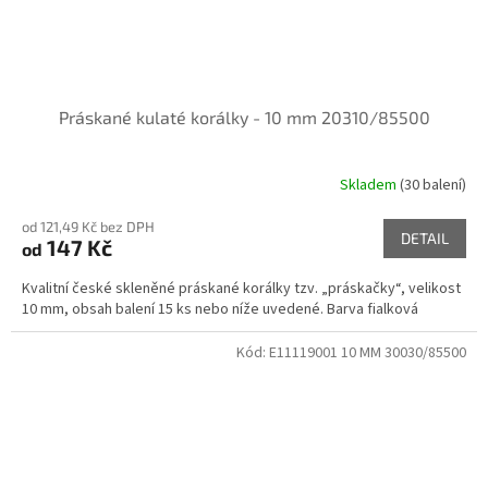
Práskané kulaté korálky - 10 mm 20310/85500
Skladem
(30 balení)
od 121,49 Kč bez DPH
DETAIL
147 Kč
od
Kvalitní české skleněné práskané korálky tzv. „práskačky“, velikost
10 mm, obsah balení 15 ks nebo níže uvedené. Barva fialková
Kód:
E11119001 10 MM 30030/85500