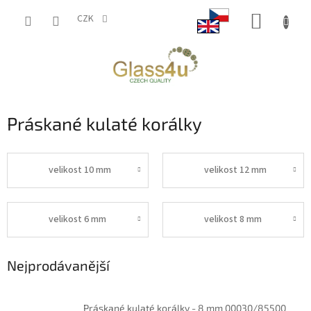
Přejít
NÁKUP
na
CZK
obsah
KOŠÍK
Práskané kulaté korálky
velikost 10 mm
velikost 12 mm
velikost 6 mm
velikost 8 mm
Nejprodávanější
Práskané kulaté korálky - 8 mm 00030/85500