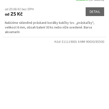
od 20,66 Kč bez DPH
DETAIL
25 Kč
od
Nabízíme skleněné práskané korálky kuličky tzv. „práskačky“,
velikost 6 mm, obsah balení 30 ks nebo níže uvedené. Barva
akvamarín
Kód:
E11119001 6 MM 90030/85500