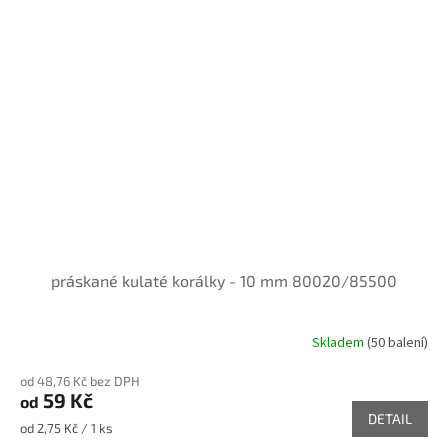
práskané kulaté korálky - 10 mm 80020/85500
Skladem
(50 balení)
od 48,76 Kč bez DPH
59 Kč
od
DETAIL
Měrná
od 2,75 Kč / 1 ks
cena: