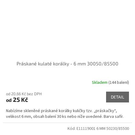
Práskané kulaté korálky - 6 mm 30050/85500
Skladem
(144 balení)
od 20,66 Kč bez DPH
DETAIL
25 Kč
od
Nabízíme skleněné práskané korálky kuličky tzv. „práskačky“,
velikost 6 mm, obsah balení 30 ks nebo níže uvedené. Barva safír.
Kód:
E11119001 6 MM 50230/85500