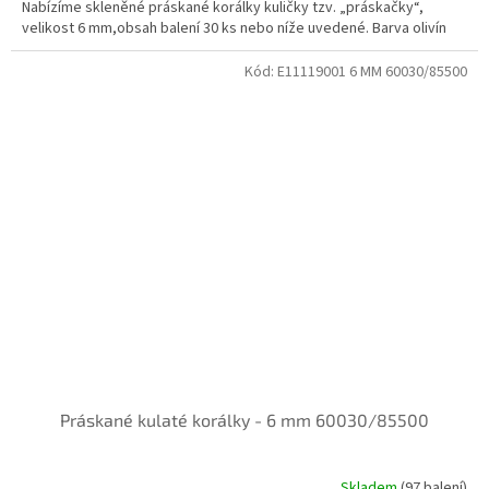
Nabízíme skleněné práskané korálky kuličky tzv. „práskačky“,
velikost 6 mm,obsah balení 30 ks nebo níže uvedené. Barva olivín
Kód:
E11119001 6 MM 60030/85500
Práskané kulaté korálky - 6 mm 60030/85500
Skladem
(97 balení)