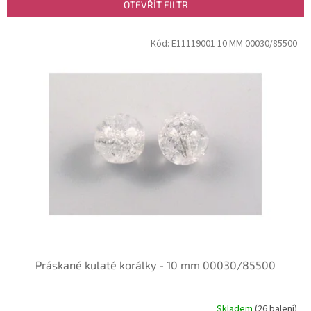
p
OTEVŘÍT FILTR
r
o
V
Kód:
E11119001 10 MM 00030/85500
d
ý
u
p
k
i
t
s
ů
p
r
o
d
u
k
t
ů
Práskané kulaté korálky - 10 mm 00030/85500
Skladem
(26 balení)