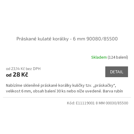
Práskané kulaté korálky - 6 mm 90080/85500
Skladem
(124 balení)
od 23,14 Kč bez DPH
DETAIL
28 Kč
od
Nabízíme skleněné práskané korálky kuličky tzv. „práskačky“,
velikost 6 mm, obsah balení 30 ks nebo níže uvedené. Barva rubín
Kód:
E11119001 8 MM 00030/85500