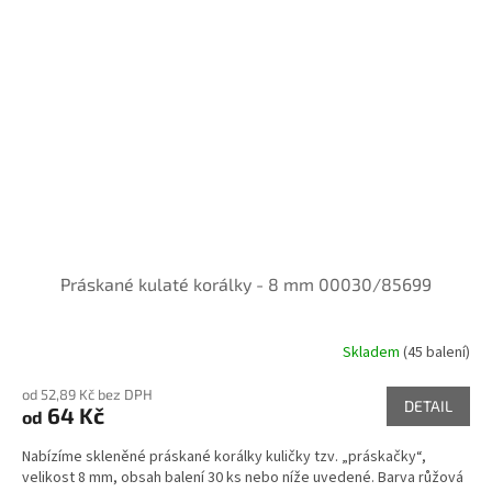
Práskané kulaté korálky - 8 mm 00030/85699
Skladem
(45 balení)
od 52,89 Kč bez DPH
DETAIL
64 Kč
od
Nabízíme skleněné práskané korálky kuličky tzv. „práskačky“,
velikost 8 mm, obsah balení 30 ks nebo níže uvedené. Barva růžová