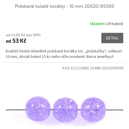
Práskané kulaté korálky - 10 mm 20020/85500
Skladem
(29 balení)
od 43,80 Kč bez DPH
DETAIL
53 Kč
od
Kvalitní české skleněné práskané korálky tzv. „práskačky“, velikost
10 mm, obsah balení 15 ks nebo níže uvedené. Barva amethyst
Kód:
E11119001 10 MM 20310/85500