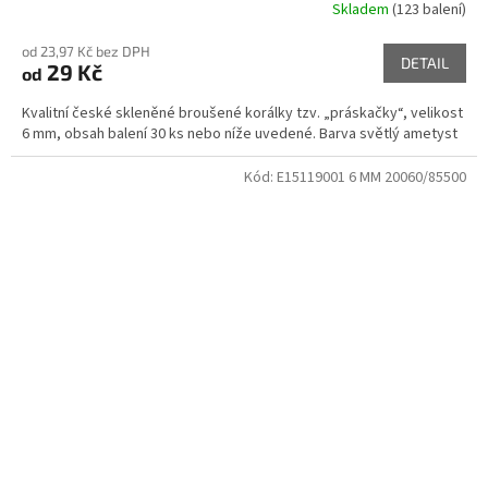
Skladem
(123 balení)
od 23,97 Kč bez DPH
DETAIL
29 Kč
od
Kvalitní české skleněné broušené korálky tzv. „práskačky“, velikost
6 mm, obsah balení 30 ks nebo níže uvedené. Barva světlý ametyst
Kód:
E15119001 6 MM 20060/85500