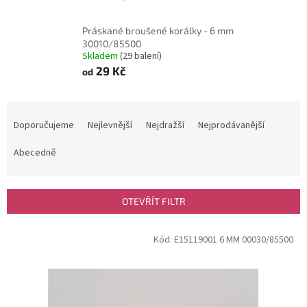
Práskané broušené korálky - 6 mm
30010/85500
Skladem
(29 balení)
29 Kč
od
Ř
a
Doporučujeme
Nejlevnější
Nejdražší
Nejprodávanější
z
e
Abecedně
n
í
p
OTEVŘÍT FILTR
r
o
V
Kód:
E15119001 6 MM 00030/85500
d
ý
u
p
k
i
t
s
ů