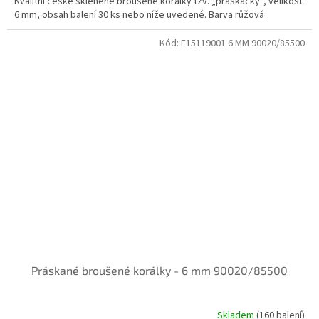
Kvalitní české skleněné broušené korálky tzv. „práskačky“, velikost
6 mm, obsah balení 30 ks nebo níže uvedené. Barva růžová
Kód:
E15119001 6 MM 90020/85500
Práskané broušené korálky - 6 mm 90020/85500
Skladem
(160 balení)