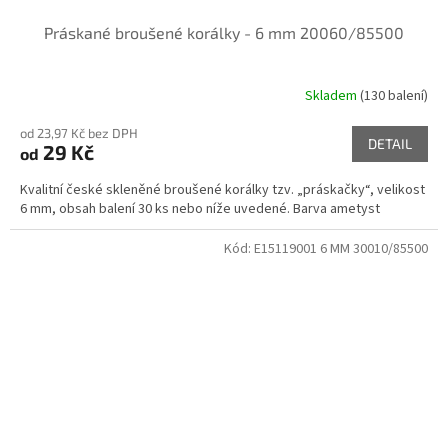
Práskané broušené korálky - 6 mm 20060/85500
Skladem
(130 balení)
od 23,97 Kč bez DPH
DETAIL
29 Kč
od
Kvalitní české skleněné broušené korálky tzv. „práskačky“, velikost
6 mm, obsah balení 30 ks nebo níže uvedené. Barva ametyst
Kód:
E15119001 6 MM 30010/85500