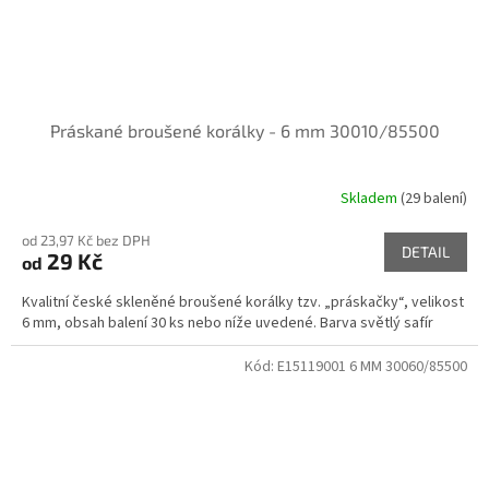
Práskané broušené korálky - 6 mm 30010/85500
Skladem
(29 balení)
od 23,97 Kč bez DPH
DETAIL
29 Kč
od
Kvalitní české skleněné broušené korálky tzv. „práskačky“, velikost
6 mm, obsah balení 30 ks nebo níže uvedené. Barva světlý safír
Kód:
E15119001 6 MM 30060/85500