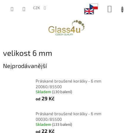
Přejít
NÁKUP
na
CZK
obsah
KOŠÍK
velikost 6 mm
Nejprodávanější
Práskané broušené korálky - 6 mm
20060/85500
Skladem
(130 balení)
29 Kč
od
Práskané broušené korálky - 6 mm
00030/85500
Skladem
(133 balení)
22 Kč
od