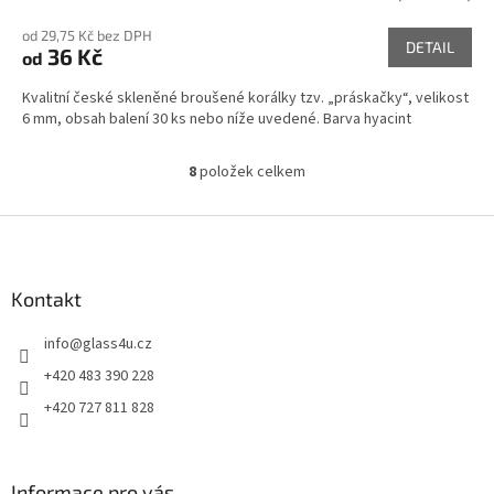
od 29,75 Kč bez DPH
DETAIL
36 Kč
od
Kvalitní české skleněné broušené korálky tzv. „práskačky“, velikost
6 mm, obsah balení 30 ks nebo níže uvedené. Barva hyacint
8
položek celkem
O
v
l
Z
á
á
d
p
a
a
Kontakt
c
t
í
info
@
glass4u.cz
í
p
r
+420 483 390 228
v
+420 727 811 828
k
y
v
ý
Informace pro vás