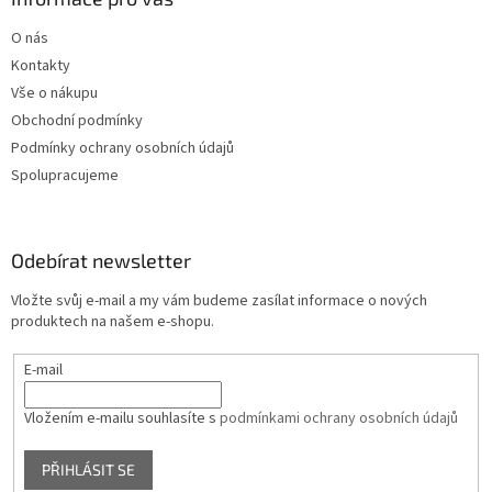
p
i
O nás
s
u
Kontakty
Vše o nákupu
Obchodní podmínky
Podmínky ochrany osobních údajů
Spolupracujeme
Odebírat newsletter
Vložte svůj e-mail a my vám budeme zasílat informace o nových
produktech na našem e-shopu.
E-mail
Vložením e-mailu souhlasíte s
podmínkami ochrany osobních údajů
PŘIHLÁSIT SE