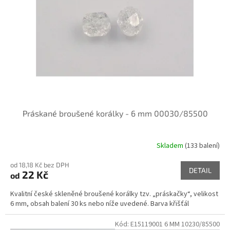
p
r
o
d
u
k
t
ů
Práskané broušené korálky - 6 mm 00030/85500
Skladem
(133 balení)
od 18,18 Kč bez DPH
DETAIL
22 Kč
od
Kvalitní české skleněné broušené korálky tzv. „práskačky“, velikost
6 mm, obsah balení 30 ks nebo níže uvedené. Barva křišťál
Kód:
E15119001 6 MM 10230/85500