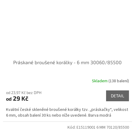
Práskané broušené korálky - 6 mm 30060/85500
Skladem
(138 balení)
od 23,97 Kč bez DPH
DETAIL
29 Kč
od
Kvalitní české skleněné broušené korálky tzv. „práskačky“, velikost
6 mm, obsah balení 30 ks nebo níže uvedené. Barva modrá
Kód:
E15119001 6 MM 70120/85500