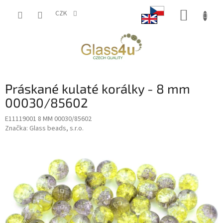
Přejít
NÁKUP
na
CZK
obsah
KOŠÍK
Práskané kulaté korálky - 8 mm
00030/85602
E11119001 8 MM 00030/85602
Značka:
Glass beads, s.r.o.