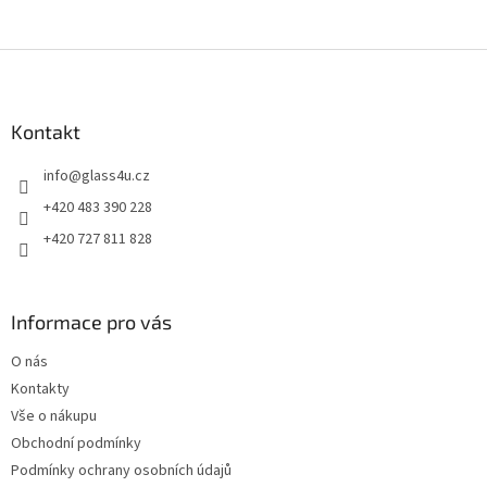
Z
á
p
a
Kontakt
t
info
@
glass4u.cz
í
+420 483 390 228
+420 727 811 828
Informace pro vás
O nás
Kontakty
Vše o nákupu
Obchodní podmínky
Podmínky ochrany osobních údajů