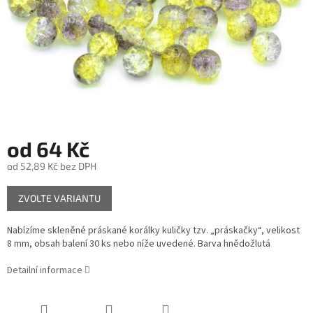
od
64 Kč
od
52,89 Kč
bez DPH
Měrná
ZVOLTE VARIANTU
cena:
Nabízíme skleněné práskané korálky kuličky tzv. „práskačky“, velikost
8 mm, obsah balení 30 ks nebo níže uvedené. Barva hnědožlutá
Detailní informace