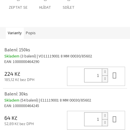
ZEPTAT SE
HLÍDAT
SDÍLET
Varianty
Popis
Balení: 150ks
Skladem
(3 balení)
| VO11119001 8 MM 00030/85602
EAN:
1000000464290
Do 
224 Kč
185,12 Kč bez DPH
Balení: 30ks
Skladem
(54 balení)
| E11119001 8 MM 00030/85602
EAN:
1000000464245
Do 
64 Kč
52,89 Kč bez DPH