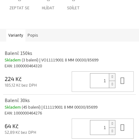
ZEPTAT SE
HLÍDAT
SDÍLET
Varianty
Popis
Balení: 150ks
Skladem
(3 balení)
| VO11119001 8 MM 00030/85699
EAN:
1000000464320
Do 
224 Kč
185,12 Kč bez DPH
Balení: 30ks
Skladem
(45 balení)
| E11119001 8 MM 00030/85699
EAN:
1000000464276
Do 
64 Kč
52,89 Kč bez DPH