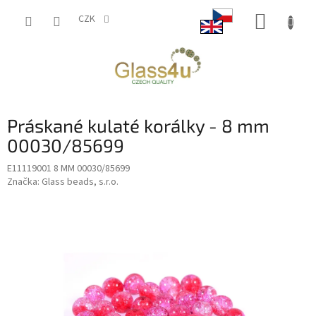
Přejít
NÁKUP
na
CZK
obsah
KOŠÍK
Práskané kulaté korálky - 8 mm
00030/85699
E11119001 8 MM 00030/85699
Značka:
Glass beads, s.r.o.