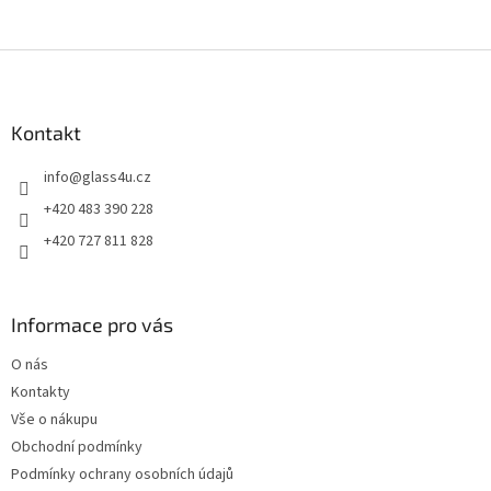
Z
á
p
a
Kontakt
t
info
@
glass4u.cz
í
+420 483 390 228
+420 727 811 828
Informace pro vás
O nás
Kontakty
Vše o nákupu
Obchodní podmínky
Podmínky ochrany osobních údajů