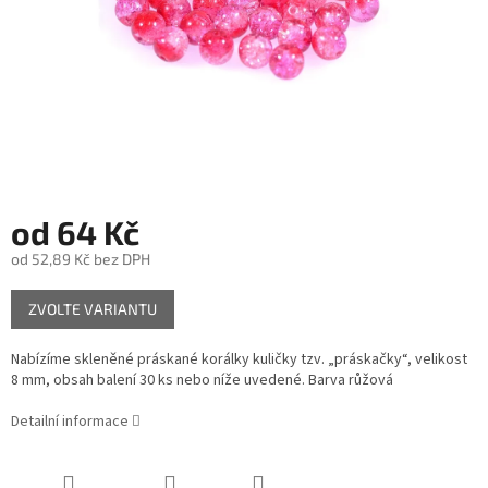
od
64 Kč
od
52,89 Kč
bez DPH
Měrná
ZVOLTE VARIANTU
cena:
Nabízíme skleněné práskané korálky kuličky tzv. „práskačky“, velikost
8 mm, obsah balení 30 ks nebo níže uvedené. Barva růžová
Detailní informace