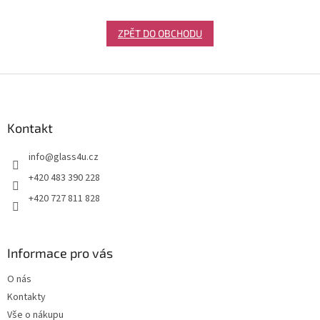
ZPĚT DO OBCHODU
Z
á
p
a
Kontakt
t
info
@
glass4u.cz
í
+420 483 390 228
+420 727 811 828
Informace pro vás
O nás
Kontakty
Vše o nákupu