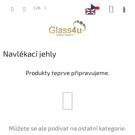
Přejít
NÁKUP
na
CZK
obsah
KOŠÍK
Navlékací jehly
Produkty teprve připravujeme.
Můžete se ale podívat na ostatní kategorie.