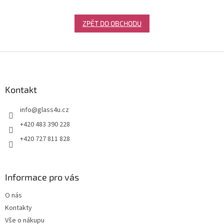
ZPĚT DO OBCHODU
Z
á
p
a
Kontakt
t
info
@
glass4u.cz
í
+420 483 390 228
+420 727 811 828
Informace pro vás
O nás
Kontakty
Vše o nákupu