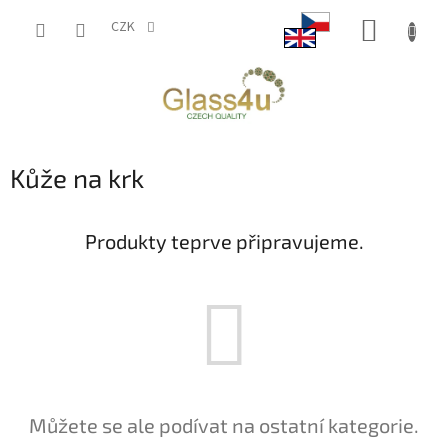
Přejít
NÁKUP
na
CZK
obsah
KOŠÍK
Kůže na krk
Produkty teprve připravujeme.
Můžete se ale podívat na ostatní kategorie.