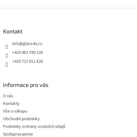
Z
á
p
a
Kontakt
t
info
@
glass4u.cz
í
+420 483 390 228
+420 727 811 828
Informace pro vás
O nás
Kontakty
Vše o nákupu
Obchodní podmínky
Podmínky ochrany osobních údajů
Spolupracujeme