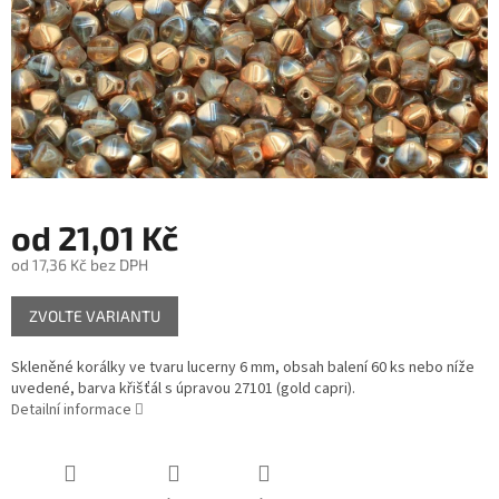
od
21,01 Kč
od
17,36 Kč
bez DPH
Měrná
ZVOLTE VARIANTU
cena:
Skleněné korálky ve tvaru lucerny 6 mm, obsah balení 60 ks nebo níže
uvedené, barva křišťál s úpravou 27101 (gold capri).
Detailní informace