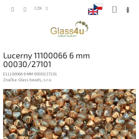
Přejít
NÁKUP
na
CZK
obsah
KOŠÍK
Lucerny 11100066 6 mm
00030/27101
E11100066 6 MM 00030/27101
Značka:
Glass beads, s.r.o.