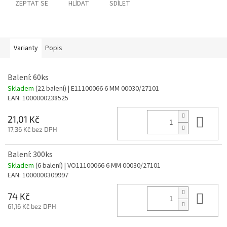
ZEPTAT SE
HLÍDAT
SDÍLET
Varianty
Popis
Balení: 60ks
Skladem
(22 balení)
| E11100066 6 MM 00030/27101
EAN:
1000000238525
Do 
21,01 Kč
17,36 Kč bez DPH
Balení: 300ks
Skladem
(6 balení)
| VO11100066 6 MM 00030/27101
EAN:
1000000309997
Do 
74 Kč
61,16 Kč bez DPH