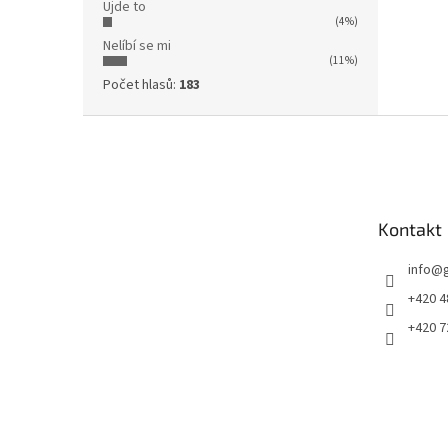
Ujde to
(4%)
Nelíbí se mi
(11%)
Počet hlasů:
183
Z
á
p
a
t
Kontakt
í
info
@
+420 4
+420 7