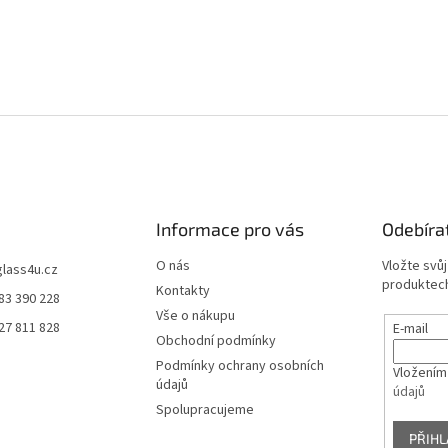
Informace pro vás
Odebíra
O nás
Vložte svů
glass4u.cz
produktech
Kontakty
83 390 228
Vše o nákupu
27 811 828
E-mail
Obchodní podmínky
Podmínky ochrany osobních
Vložením
údajů
údajů
Spolupracujeme
PŘIHL