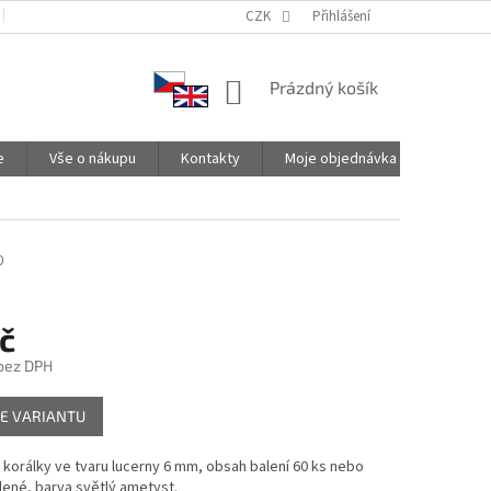
PODMÍNKY OCHRANY OSOBNÍCH ÚDAJŮ
CZK
SPOLUPRACUJEME
Přihlášení
NÁKUPNÍ
Prázdný košík
KOŠÍK
e
Vše o nákupu
Kontakty
Moje objednávka
0
č
 bez DPH
E VARIANTU
korálky ve tvaru lucerny 6 mm, obsah balení 60 ks nebo
ené, barva světlý ametyst.