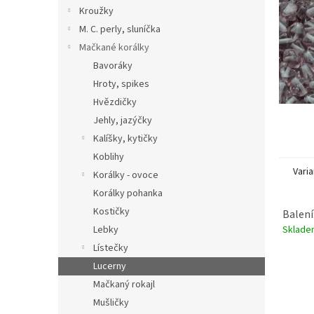
n
Kroužky
e
M. C. perly, sluníčka
l
Mačkané korálky
Bavoráky
Hroty, spikes
Hvězdičky
Jehly, jazýčky
Kalíšky, kytičky
Koblihy
Varia
Korálky - ovoce
Korálky pohanka
Kostičky
Balení
Sklad
Lebky
Lístečky
Lucerny
Mačkaný rokajl
Mušličky