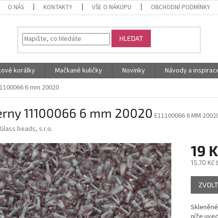
O NÁS
KONTAKTY
VŠE O NÁKUPU
OBCHODNÍ PODMÍNKY
HLEDAT
kové korálky
Mačkané kuličky
Novinky
Návody a inspirac
11100066 6 mm 20020
erny 11100066 6 mm 20020
E11100066 6 MM 2002
Glass beads, s.r.o.
19 K
15,70 Kč
Měrná
ZVOLT
cena:
Skleněné 
níže uved