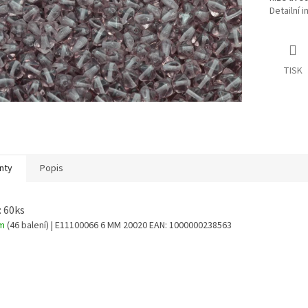
Detailní 
TISK
nty
Popis
: 60ks
em
(46 balení)
| E11100066 6 MM 20020
EAN:
1000000238563