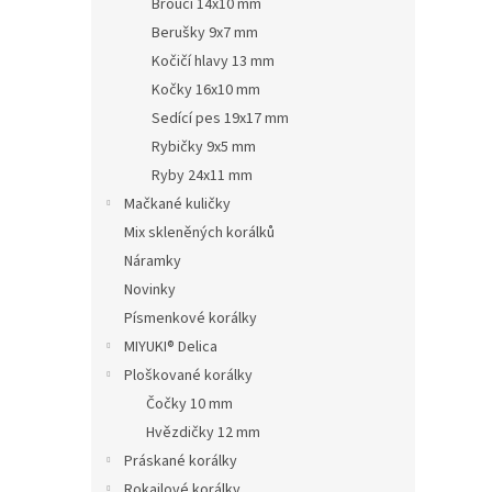
Brouci 14x10 mm
Berušky 9x7 mm
Kočičí hlavy 13 mm
Kočky 16x10 mm
Sedící pes 19x17 mm
Rybičky 9x5 mm
Ryby 24x11 mm
Mačkané kuličky
Mix skleněných korálků
Náramky
Novinky
Písmenkové korálky
MIYUKI® Delica
Ploškované korálky
Čočky 10 mm
Hvězdičky 12 mm
Práskané korálky
Rokajlové korálky