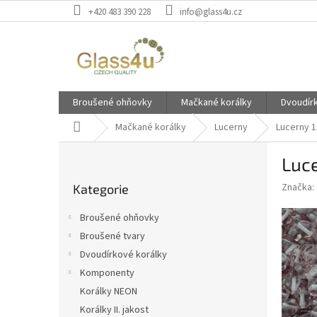
Přejít
+420 483 390 228
info@glass4u.cz
na
obsah
Broušené ohňovky
Mačkané korálky
Dvoudír
Domů
Mačkané korálky
Lucerny
Lucerny 
P
Luc
o
Přeskočit
s
Značka:
Kategorie
kategorie
t
r
Broušené ohňovky
a
Broušené tvary
n
Dvoudírkové korálky
n
í
Komponenty
p
Korálky NEON
a
Korálky II. jakost