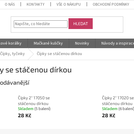
O NÁS
KONTAKTY
VŠE O NÁKUPU
OBCHODNÍ PODMÍNKY
HLEDAT
kové korálky
Mačkané kuličky
Novinky
Návody a inspirac
Čípky, tyčinky
Čípky se stáčenou dírkou
y se stáčenou dírkou
odávanější
Čípky 2" 17050 se
Čípky 2" 17020 se
stáčenou dírkou
stáčenou dírkou
Skladem
(5 balení)
Skladem
(6 balení
28 Kč
28 Kč