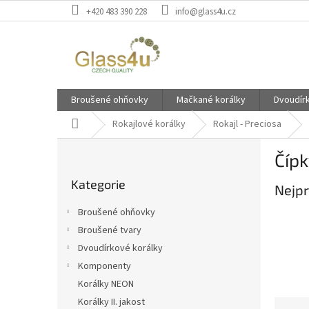
Přejít
+420 483 390 228
info@glass4u.cz
na
obsah
Broušené ohňovky
Mačkané korálky
Dvoudír
Domů
Rokajlové korálky
Rokajl - Preciosa
P
Čípk
o
Přeskočit
s
Kategorie
kategorie
Nejpr
t
r
Broušené ohňovky
a
Broušené tvary
n
Dvoudírkové korálky
n
í
Komponenty
p
Korálky NEON
a
Korálky II. jakost
Ř