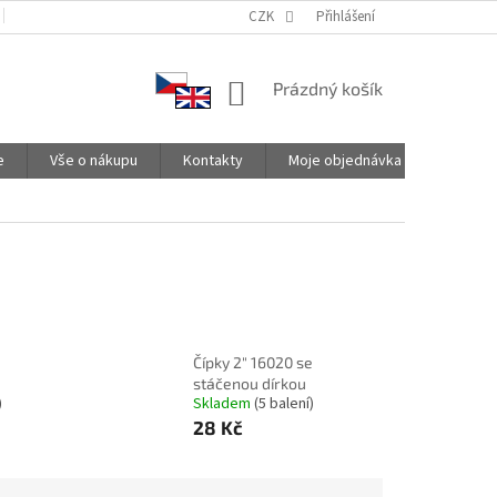
PODMÍNKY OCHRANY OSOBNÍCH ÚDAJŮ
CZK
SPOLUPRACUJEME
Přihlášení
NÁKUPNÍ
Prázdný košík
KOŠÍK
e
Vše o nákupu
Kontakty
Moje objednávka
Čípky 2" 16020 se
stáčenou dírkou
)
Skladem
(5 balení)
28 Kč