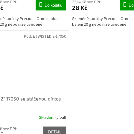
Kč bez DPH
23,14 Kč bez DPH
Do košíku
Do
Kč
28 Kč
né korálky Preciosa Ornela, obsah
Skleněné korálky Preciosa Ornela
 20 g nebo níže uvedené.
balení 20 g nebo níže uvedené.
Kód:
ETWISTED 2-17050
 2" 17050 se stáčenou dírkou
Skladem
(5 bal)
Kč bez DPH
DETAIL