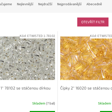
učujeme
Nejlevnější
Nejdražší
Nejprodávanější
Abecedně
OTEVŘÍT FILTR
Kód:
ETWISTED 1-78102
Kód:
ETWISTED
 1" 78102 se stáčenou dírkou
Čípky 2" 16020 se stáčenou 
Skladem
(7 bal)
Skladem