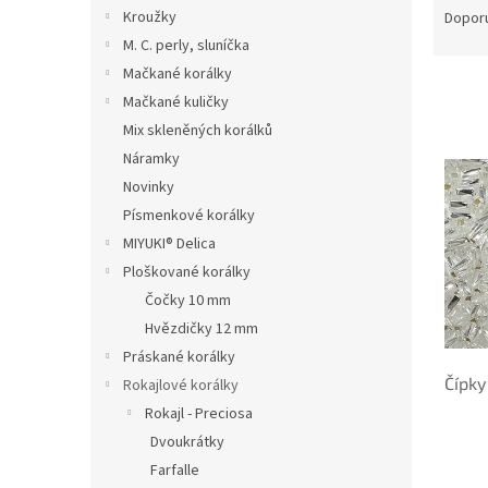
n
a
Kroužky
Dopor
e
z
M. C. perly, sluníčka
l
e
Mačkané korálky
n
Mačkané kuličky
í
Mix skleněných korálků
p
V
r
Náramky
ý
o
Novinky
p
d
Písmenkové korálky
i
u
s
MIYUKI® Delica
k
p
Ploškované korálky
t
r
Čočky 10 mm
ů
o
Hvězdičky 12 mm
d
Práskané korálky
u
Čípky
k
Rokajlové korálky
t
Rokajl - Preciosa
ů
Dvoukrátky
Farfalle