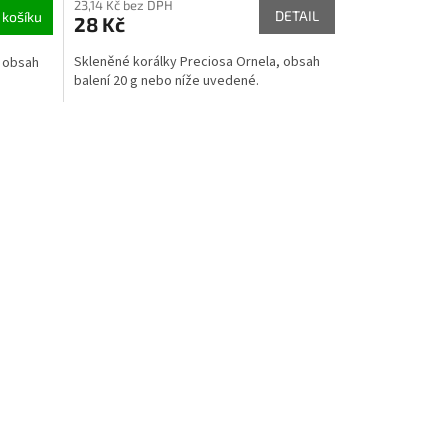
23,14 Kč bez DPH
DETAIL
 košíku
28 Kč
Skleněné korálky Preciosa Ornela, obsah
, obsah
balení 20 g nebo níže uvedené.