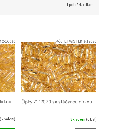
4
položek celkem
 2-16020
Kód:
ETWISTED 2-17020
dírkou
Čípky 2" 17020 se stáčenou dírkou
(5 balení)
Skladem
(6 bal)