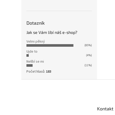
Dotazník
Jak se Vám líbí náš e-shop?
Velmi pěkný
(85%)
Ujde to
(4%)
Nelíbí se mi
(11%)
Počet hlasů:
183
Z
á
p
a
t
Kontakt
í