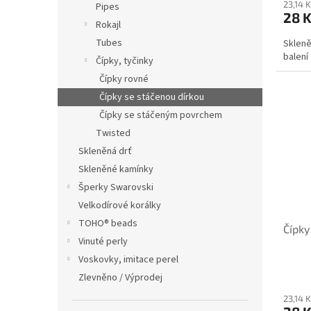
23,14 
Pipes
28 
Rokajl
Tubes
Skleně
balení
Čípky, tyčinky
Čípky rovné
Čípky se stáčenou dírkou
Čípky se stáčeným povrchem
Twisted
Skleněná drť
Skleněné kamínky
Šperky Swarovski
Velkodírové korálky
TOHO® beads
Čípky
Vinuté perly
Voskovky, imitace perel
Zlevněno / Výprodej
23,14 