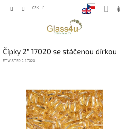
Přejít
NÁKUP
na
CZK
obsah
KOŠÍK
Čípky 2" 17020 se stáčenou dírkou
ETWISTED 2-17020