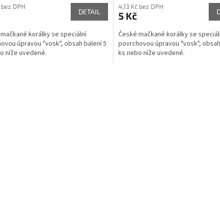
č bez DPH
4,13 Kč bez DPH
DETAIL
5 Kč
mačkané korálky se speciální
České mačkané korálky se speciál
ovou úpravou "vosk", obsah balení 5
povrchovou úpravou "vosk", obsah 
o níže uvedené.
ks nebo níže uvedené.
O
v
l
á
d
a
c
í
p
r
v
k
y
v
ý
p