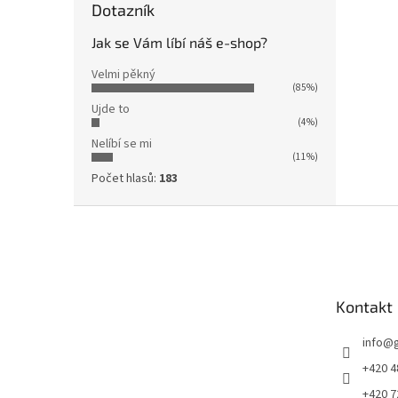
Dotazník
Jak se Vám líbí náš e-shop?
Velmi pěkný
(85%)
Ujde to
(4%)
Nelíbí se mi
(11%)
Počet hlasů:
183
Z
á
p
a
t
Kontakt
í
info
@
+420 4
+420 7