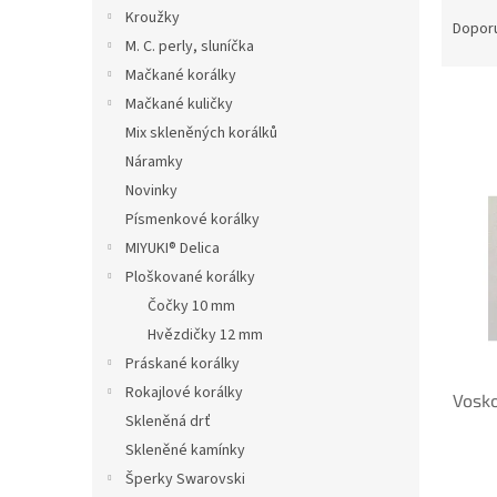
Ř
n
Kroužky
a
e
Dopor
M. C. perly, sluníčka
z
l
e
Mačkané korálky
n
Mačkané kuličky
í
Mix skleněných korálků
p
V
Náramky
r
ý
Novinky
o
p
Písmenkové korálky
d
i
u
MIYUKI® Delica
s
k
Ploškované korálky
p
t
r
Čočky 10 mm
ů
o
Hvězdičky 12 mm
d
Práskané korálky
u
Rokajlové korálky
Vosk
k
Skleněná drť
t
Skleněné kamínky
ů
Šperky Swarovski