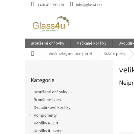
Přejít
+420 483 390 228
info@glass4u.cz
na
obsah
Broušené ohňovky
Mačkané korálky
Dvoudír
Domů
Voskovky, imitace perel
Kulaté perly
P
vel
o
Přeskočit
s
Kategorie
kategorie
Nejpr
t
r
Broušené ohňovky
a
Broušené tvary
n
Dvoudírkové korálky
n
í
Komponenty
p
Korálky NEON
a
Korálky II. jakost