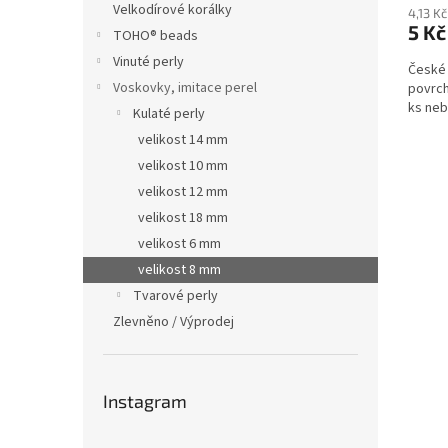
Velkodírové korálky
4,13 K
5 Kč
TOHO® beads
Vinuté perly
České 
Voskovky, imitace perel
povrch
ks neb
Kulaté perly
velikost 14 mm
velikost 10 mm
velikost 12 mm
velikost 18 mm
velikost 6 mm
velikost 8 mm
Tvarové perly
Zlevněno / Výprodej
Instagram