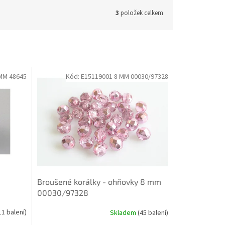
3
položek celkem
MM 48645
Kód:
E15119001 8 MM 00030/97328
Broušené korálky - ohňovky 8 mm
00030/97328
11 balení)
Skladem
(45 balení)