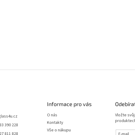
Informace pro vás
Odebíra
O nás
Vložte svů
glass4u.cz
produktech
Kontakty
83 390 228
Vše o nákupu
27 811 828
E-mail