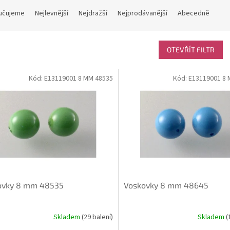
učujeme
Nejlevnější
Nejdražší
Nejprodávanější
Abecedně
OTEVŘÍT FILTR
Kód:
E13119001 8 MM 48535
Kód:
E13119001 8 
ovky 8 mm 48535
Voskovky 8 mm 48645
Skladem
(29 balení)
Skladem
(