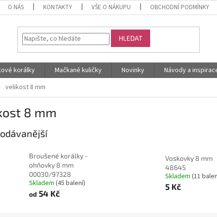
O NÁS
KONTAKTY
VŠE O NÁKUPU
OBCHODNÍ PODMÍNKY
HLEDAT
kové korálky
Mačkané kuličky
Novinky
Návody a inspirac
velikost 8 mm
ikost 8 mm
odávanější
Broušené korálky -
Voskovky 8 mm
ohňovky 8 mm
48645
00030/97328
Skladem
(11 balen
Skladem
(45 balení)
5 Kč
54 Kč
od