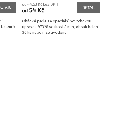
od 44,63 Kč bez DPH
DETAIL
DETAIL
54 Kč
od
ní
Ohňové perle se speciální povrchovou
balení 5
úpravou 97328 velikost 8 mm, obsah balení
30 ks nebo níže uvedené.