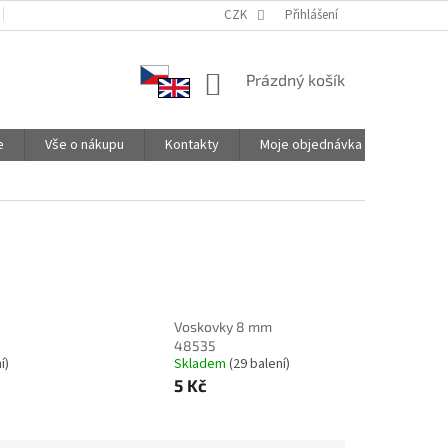
PODMÍNKY OCHRANY OSOBNÍCH ÚDAJŮ
CZK
SPOLUPRACUJEME
Přihlášení
NÁKUPNÍ
Prázdný košík
KOŠÍK
e
Vše o nákupu
Kontakty
Moje objednávka
Voskovky 8 mm
48535
í)
Skladem
(29 balení)
5 Kč