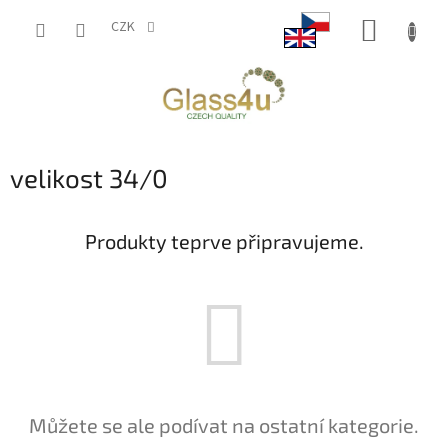
Přejít
NÁKUP
na
CZK
obsah
KOŠÍK
velikost 34/0
Produkty teprve připravujeme.
Můžete se ale podívat na ostatní kategorie.