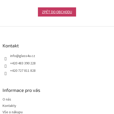
ZPĚT DO OBCHODU
Z
á
p
a
Kontakt
t
info
@
glass4u.cz
í
+420 483 390 228
+420 727 811 828
Informace pro vás
O nás
Kontakty
Vše o nákupu