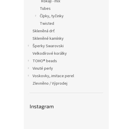
Rokajl - mix
Tubes
Čípky, tyčinky
Twisted
Skleněná drť
Skleněné kamínky
Šperky Swarovski
Velkodírové korálky
TOHO® beads
Vinuté perly
Voskovky, imitace perel
Zlevněno / Výprodej
Instagram