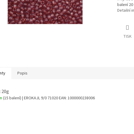
balení 20
Detailní 
TISK
nty
Popis
: 20g
em
(15 balení)
| EROKAJL 9/0 71020
EAN:
1000000238006