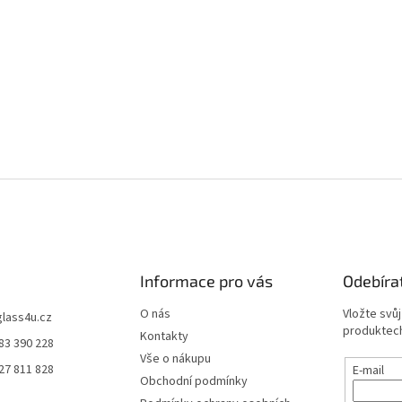
Informace pro vás
Odebíra
O nás
Vložte svů
glass4u.cz
produktech
Kontakty
83 390 228
Vše o nákupu
27 811 828
E-mail
Obchodní podmínky