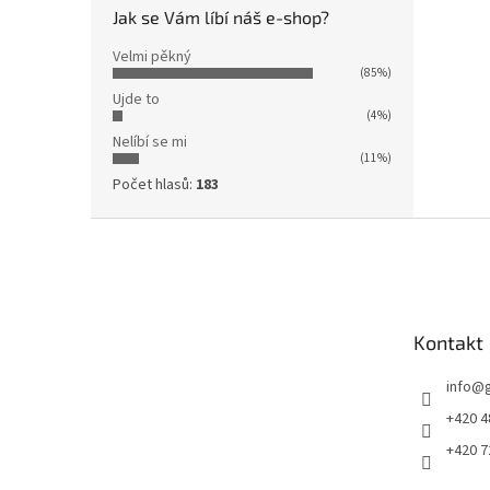
Jak se Vám líbí náš e-shop?
Velmi pěkný
(85%)
Ujde to
(4%)
Nelíbí se mi
(11%)
Počet hlasů:
183
Z
á
p
a
t
Kontakt
í
info
@
+420 4
+420 7