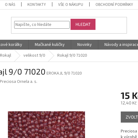
O NÁS
KONTAKTY
VŠE O NÁKUPU
OBCHODNÍ PODMÍNKY
HLEDAT
kové korálky
Mačkané kuličky
Novinky
Návody a inspirac
Rokajl
velikost 9/0
Rokajl 9/0 71020
jl 9/0 71020
EROKAJL 9/0 71020
Preciosa Ornela a. s.
15 K
12,40 Kč
Měrná
ZVOLT
cena:
Preciosa
k výrobě 