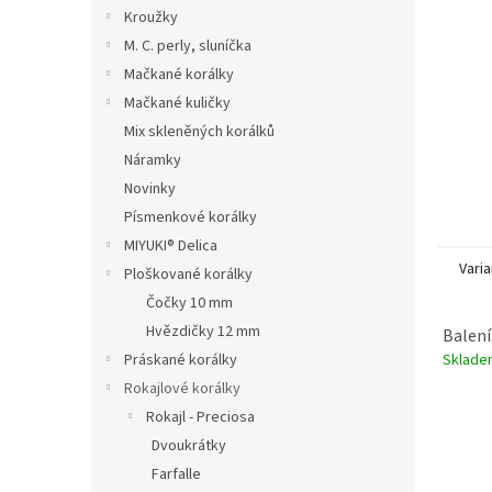
n
Kroužky
e
M. C. perly, sluníčka
l
Mačkané korálky
Mačkané kuličky
Mix skleněných korálků
Náramky
Novinky
Písmenkové korálky
MIYUKI® Delica
Varia
Ploškované korálky
Čočky 10 mm
Hvězdičky 12 mm
Balení
Sklad
Práskané korálky
Rokajlové korálky
Rokajl - Preciosa
Dvoukrátky
Farfalle