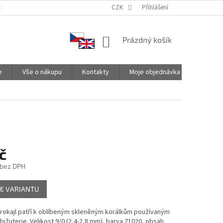
PODMÍNKY OCHRANY OSOBNÍCH ÚDAJŮ
CZK
SPOLUPRACUJEME
Přihlášení
NÁKUPNÍ
Prázdný košík
KOŠÍK
e
Vše o nákupu
Kontakty
Moje objednávka
č
 bez DPH
E VARIANTU
 rokajl patří k oblíbeným skleněným korálkům používaným
bižuterie. Velikost 9/0 (2,4-2,8 mm), barva 71020, obsah