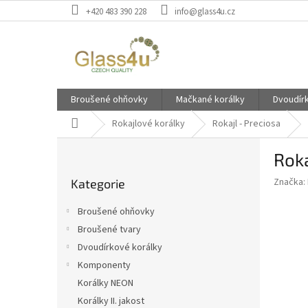
Přejít
+420 483 390 228
info@glass4u.cz
na
obsah
Broušené ohňovky
Mačkané korálky
Dvoudír
Domů
Rokajlové korálky
Rokajl - Preciosa
P
Roka
o
Přeskočit
s
Značka:
Kategorie
kategorie
t
r
Broušené ohňovky
a
Broušené tvary
n
Dvoudírkové korálky
n
í
Komponenty
p
Korálky NEON
a
Korálky II. jakost