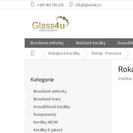
Přejít
+420 483 390 228
info@glass4u.cz
na
obsah
Broušené ohňovky
Mačkané korálky
Dvoudír
Domů
Rokajlové korálky
Rokajl - Preciosa
P
Rok
o
Přeskočit
s
Značka:
Kategorie
kategorie
t
r
Broušené ohňovky
a
Broušené tvary
n
Dvoudírkové korálky
n
í
Komponenty
p
Korálky NEON
a
Korálky II. jakost