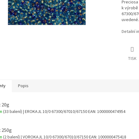
Preciosa
k výrobě 
67300/670
uvedené.
Detailní 
TISK
nty
Popis
: 20g
em
(33 balení)
| EROKAJL 10/0 67300/67010/67150
EAN:
1000000474954
: 250g
em
(2 balení)
| VOROKAJL 10/0 67300/67010/67150
EAN:
1000000475418