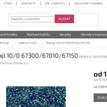
O NÁS
KONTAKTY
VŠE O NÁKUPU
OBCHODNÍ PODMÍNKY
HLEDAT
kové korálky
Mačkané kuličky
Novinky
Návody a inspirac
Rokajl
velikost 10/0
Rokajl 10/0 67300/67010/67150
ajl 10/0 67300/67010/67150
EROKAJL 10/0 6730
Preciosa Ornela a. s.
od
1
od
15,70 
Měrná
od 0,66 K
cena:
ZVOLT