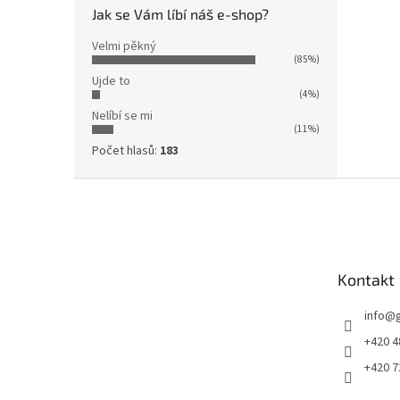
Jak se Vám líbí náš e-shop?
Velmi pěkný
(85%)
Ujde to
(4%)
Nelíbí se mi
(11%)
Počet hlasů:
183
Z
á
p
a
t
Kontakt
í
info
@
+420 4
+420 7