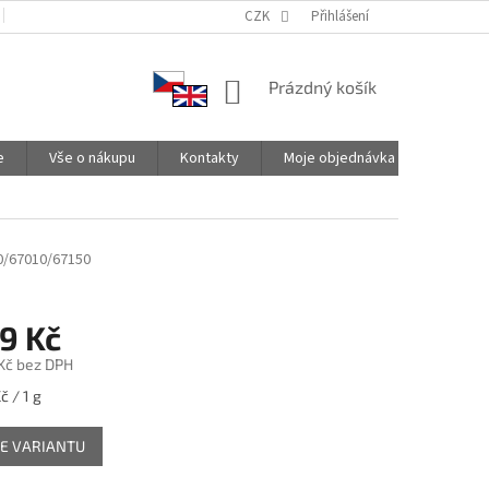
PODMÍNKY OCHRANY OSOBNÍCH ÚDAJŮ
CZK
SPOLUPRACUJEME
Přihlášení
NÁKUPNÍ
Prázdný košík
KOŠÍK
e
Vše o nákupu
Kontakty
Moje objednávka
0/67010/67150
9 Kč
Kč
bez DPH
č / 1 g
E VARIANTU