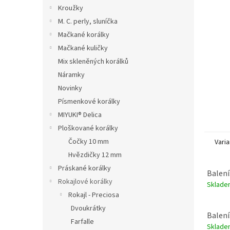
n
Kroužky
e
M. C. perly, sluníčka
l
Mačkané korálky
Mačkané kuličky
Mix skleněných korálků
Náramky
Novinky
Písmenkové korálky
MIYUKI® Delica
Ploškované korálky
Čočky 10 mm
Varia
Hvězdičky 12 mm
Práskané korálky
Balení
Rokajlové korálky
Sklad
Rokajl - Preciosa
Dvoukrátky
Balení
Farfalle
Sklad