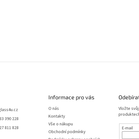
Informace pro vás
Odebíra
O nás
Vložte svů
glass4u.cz
produktech
Kontakty
83 390 228
Vše o nákupu
27 811 828
E-mail
Obchodní podmínky