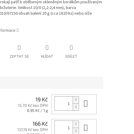
 rokajl patří k oblíbeným skleněným korálkům používaným
bižuterie. Velikost 10/0 (2,2-2,4 mm), barva
10/67150 obsah balení 20 g (cca 1820 ks) nebo níže
informace
ZEPTAT SE
HLÍDAT
SDÍLET
19 Kč
Do košíku
15,70 Kč bez DPH
Měrná
0,95 Kč / 1 g
cena:
166 Kč
Do košíku
137,19 Kč bez DPH