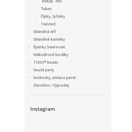
Rokajl - mix
Tubes
Čípky, tyčinky
Twisted
Skleněná drť
Skleněné kamínky
Šperky Swarovski
Velkodírové korálky
TOHO® beads
Vinuté perly
Voskovky, imitace perel
Zlevněno / Výprodej
Instagram