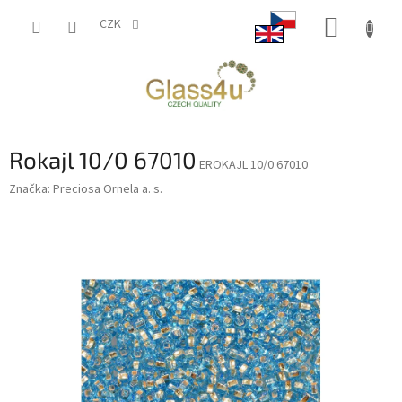
Přejít
NÁKUP
na
CZK
obsah
KOŠÍK
Rokajl 10/0 67010
EROKAJL 10/0 67010
Značka:
Preciosa Ornela a. s.