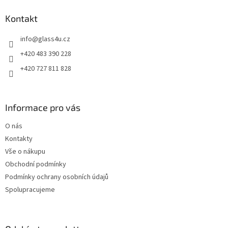
p
a
Kontakt
t
info
@
glass4u.cz
í
+420 483 390 228
+420 727 811 828
Informace pro vás
O nás
Kontakty
Vše o nákupu
Obchodní podmínky
Podmínky ochrany osobních údajů
Spolupracujeme