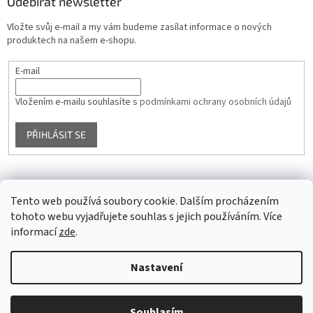
Odebírat newsletter
Vložte svůj e-mail a my vám budeme zasílat informace o nových
produktech na našem e-shopu.
E-mail
Vložením e-mailu souhlasíte s
podmínkami ochrany osobních údajů
PŘIHLÁSIT SE
Facebook
Tento web používá soubory cookie. Dalším procházením
tohoto webu vyjadřujete souhlas s jejich používáním. Více
informací
zde
.
Vytvořil Shoptet
Nastavení
Copyright 2026
Glass4u.cz
. Všechna práva vyhrazena.
Upravit
Souhlasím