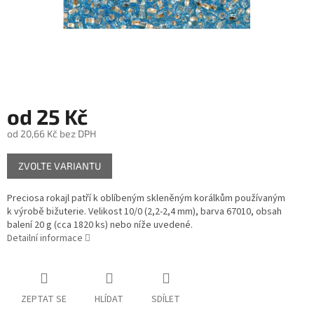
od
25 Kč
od
20,66 Kč
bez DPH
Měrná
ZVOLTE VARIANTU
cena:
Preciosa rokajl patří k oblíbeným skleněným korálkům používaným
k výrobě bižuterie. Velikost 10/0 (2,2-2,4 mm), barva 67010, obsah
balení 20 g (cca 1820 ks) nebo níže uvedené.
Detailní informace
ZEPTAT SE
HLÍDAT
SDÍLET