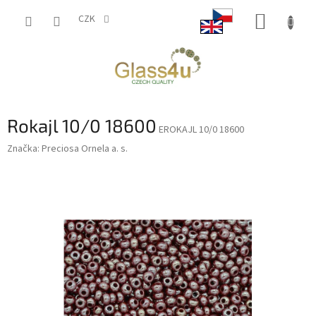
Přejít
NÁKUP
na
CZK
obsah
KOŠÍK
Rokajl 10/0 18600
EROKAJL 10/0 18600
Značka:
Preciosa Ornela a. s.