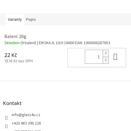
Varianty
Popis
Balení: 20g
Skladem
(9 balení)
| EROKAJL 10/0 18600
EAN:
1000000287653
Do 
22 Kč
18,18 Kč bez DPH
Z
á
p
a
Kontakt
t
info
@
glass4u.cz
í
+420 483 390 228