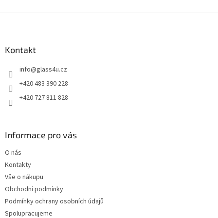
Z
á
p
a
Kontakt
t
info
@
glass4u.cz
í
+420 483 390 228
+420 727 811 828
Informace pro vás
O nás
Kontakty
Vše o nákupu
Obchodní podmínky
Podmínky ochrany osobních údajů
Spolupracujeme