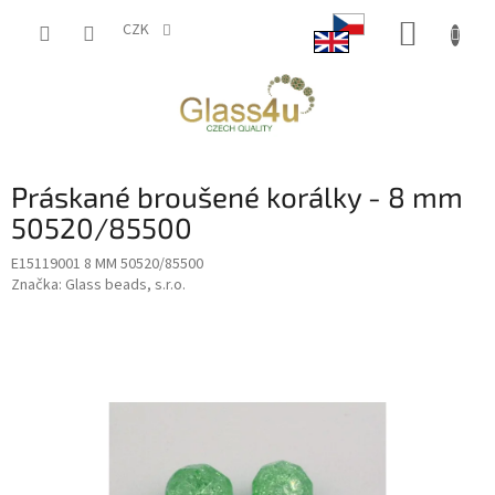
Přejít
NÁKUP
na
CZK
obsah
KOŠÍK
Práskané broušené korálky - 8 mm
50520/85500
E15119001 8 MM 50520/85500
Značka:
Glass beads, s.r.o.