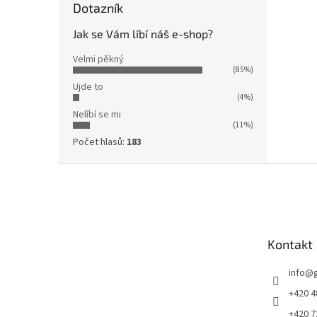
Dotazník
Jak se Vám líbí náš e-shop?
Velmi pěkný
(85%)
Ujde to
(4%)
Nelíbí se mi
(11%)
Počet hlasů:
183
Z
á
p
a
t
Kontakt
í
info
@
+420 4
+420 7