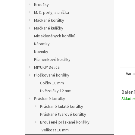
n
Kroužky
e
M. C. perly, sluníčka
l
Mačkané korálky
Mačkané kuličky
Mix skleněných korálků
Náramky
Novinky
Písmenkové korálky
MIYUKI® Delica
Varia
Ploškované korálky
Čočky 10 mm
Hvězdičky 12 mm
Balení
Sklad
Práskané korálky
Práskané kulaté korálky
Práskané tvarové korálky
Broušené práskané korálky
velikost 10 mm