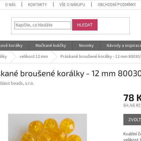
O NÁS
KONTAKTY
VŠE O NÁKUPU
OBCHODNÍ PODMÍNKY
HLEDAT
kové korálky
Mačkané kuličky
Novinky
Návody a inspirac
álky
velikost 12 mm
Práskané broušené korálky - 12 mm 80030
skané broušené korálky - 12 mm 800
Glass beads, s.r.o.
78 
64,46 Kč
Měrná
ZVOLT
cena:
Kvalitní 
velikost 