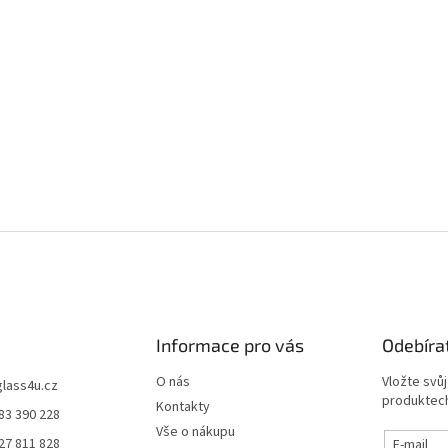
Informace pro vás
Odebíra
O nás
Vložte svů
glass4u.cz
produktech
Kontakty
83 390 228
Vše o nákupu
27 811 828
E-mail