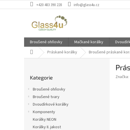
Přejít
+420 483 390 228
info@glass4u.cz
na
obsah
Broušené ohňovky
Mačkané korálky
Dvoudír
Domů
Práskané korálky
Broušené práskané kor
P
Prá
o
Přeskočit
s
Značka:
Kategorie
kategorie
t
r
Broušené ohňovky
a
Broušené tvary
n
Dvoudírkové korálky
n
í
Komponenty
p
Korálky NEON
a
Korálky II. jakost