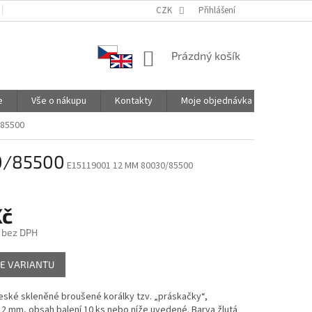
PODMÍNKY OCHRANY OSOBNÍCH ÚDAJŮ
CZK
SPOLUPRACUJEME
Přihlášení
NÁKUPNÍ
Prázdný košík
KOŠÍK
e
Vše o nákupu
Kontakty
Moje objednávka
/85500
30/85500
E15119001 12 MM 80030/85500
Kč
 bez DPH
E VARIANTU
české skleněné broušené korálky tzv. „práskačky“,
12 mm, obsah balení 10 ks nebo níže uvedené. Barva žlutá