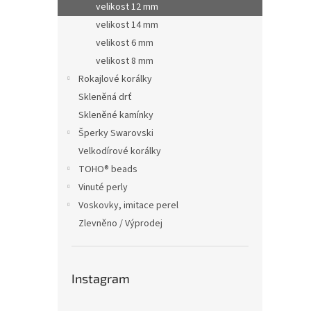
velikost 12 mm
velikost 14 mm
velikost 6 mm
velikost 8 mm
Rokajlové korálky
Skleněná drť
Skleněné kamínky
Šperky Swarovski
Velkodírové korálky
TOHO® beads
Vinuté perly
Voskovky, imitace perel
Zlevněno / Výprodej
Instagram