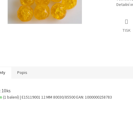
Detailní 
TISK
nty
Popis
: 10ks
em
(1 balení)
| E15119001 12 MM 80030/85500
EAN:
1000000258783