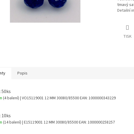
tmavý saf
Detailní 
TISK
nty
Popis
: 50ks
em
(4 balení)
| VO15119001 12 MM 30080/85500
EAN:
1000000343229
: 10ks
em
(14 balení)
| E15119001 12 MM 30080/85500
EAN:
1000000258257