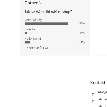
Dotazník
Jak se Vám líbí náš e-shop?
Velmi pěkný
(85%)
Ujde to
(4%)
Nelíbí se mi
(11%)
Počet hlasů:
183
Z
á
p
a
t
Kontakt
í
info
@
+420 4
+420 7