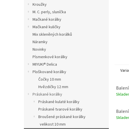
n
Kroužky
e
M. C. perly, sluníčka
l
Mačkané korálky
Mačkané kuličky
Mix skleněných korálků
Náramky
Novinky
Písmenkové korálky
MIYUKI® Delica
Varia
Ploškované korálky
Čočky 10 mm
Hvězdičky 12 mm
Balení
Sklad
Práskané korálky
Práskané kulaté korálky
Práskané tvarové korálky
Balení
Broušené práskané korálky
Sklad
velikost 10 mm