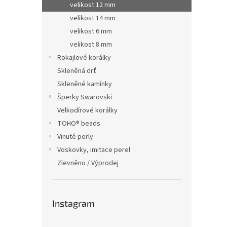
velikost 12 mm
velikost 14 mm
velikost 6 mm
velikost 8 mm
Rokajlové korálky
Skleněná drť
Skleněné kamínky
Šperky Swarovski
Velkodírové korálky
TOHO® beads
Vinuté perly
Voskovky, imitace perel
Zlevněno / Výprodej
Instagram