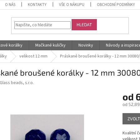
O NÁS
KONTAKTY
VŠE O NÁKUPU
OBCHODNÍ PODMÍNKY
HLEDAT
kové korálky
Mačkané kuličky
Novinky
Návody a inspirac
álky
velikost 12 mm
Práskané broušené korálky - 12 mm 30080
skané broušené korálky - 12 mm 300
Glass beads, s.r.o.
od
od
52,89
Měrná
ZVOLT
cena:
Kvalitní 
velikost 