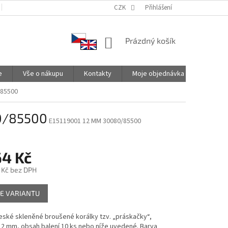
PODMÍNKY OCHRANY OSOBNÍCH ÚDAJŮ
CZK
SPOLUPRACUJEME
Přihlášení
NÁKUPNÍ
Prázdný košík
KOŠÍK
e
Vše o nákupu
Kontakty
Moje objednávka
/85500
80/85500
E15119001 12 MM 30080/85500
64 Kč
 Kč
bez DPH
E VARIANTU
české skleněné broušené korálky tzv. „práskačky“,
12 mm, obsah balení 10 ks nebo níže uvedené. Barva