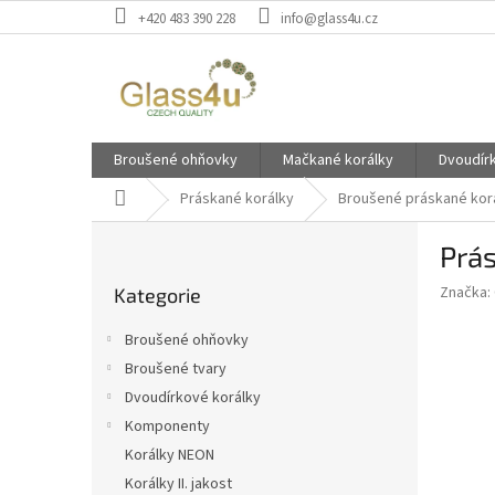
Přejít
+420 483 390 228
info@glass4u.cz
na
obsah
Broušené ohňovky
Mačkané korálky
Dvoudír
Domů
Práskané korálky
Broušené práskané kor
P
Prá
o
Přeskočit
s
Značka:
Kategorie
kategorie
t
r
Broušené ohňovky
a
Broušené tvary
n
Dvoudírkové korálky
n
í
Komponenty
p
Korálky NEON
a
Korálky II. jakost