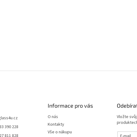
Informace pro vás
Odebíra
O nás
Vložte svů
glass4u.cz
produktech
Kontakty
83 390 228
Vše o nákupu
27 811 828
E-mail