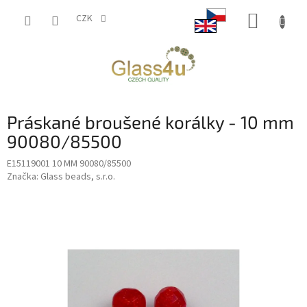
Přejít
NÁKUP
na
CZK
obsah
KOŠÍK
Práskané broušené korálky - 10 mm
90080/85500
E15119001 10 MM 90080/85500
Značka:
Glass beads, s.r.o.