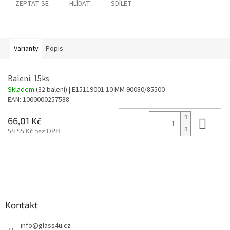
ZEPTAT SE
HLÍDAT
SDÍLET
Varianty
Popis
Balení: 15ks
Skladem
(32 balení)
| E15119001 10 MM 90080/85500
EAN:
1000000257588
Do 
66,01 Kč
54,55 Kč bez DPH
Z
á
p
a
Kontakt
t
info
@
glass4u.cz
í