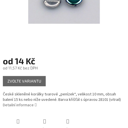
od
14 Kč
od
11,57 Kč
bez DPH
Měrná
ZVOLTE VARIANTU
cena:
České skleněné korálky tvarové „penízek“, velikost 10 mm, obsah
balení 15 ks nebo níže uvedené. Barva křišťál s úpravou 28101 (vitrail)
Detailní informace