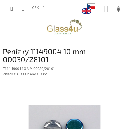
Přejít
NÁKUP
na
CZK
obsah
KOŠÍK
Penízky 11149004 10 mm
00030/28101
E11149004 10 MM 00030/28101
Značka:
Glass beads, s.r.o.