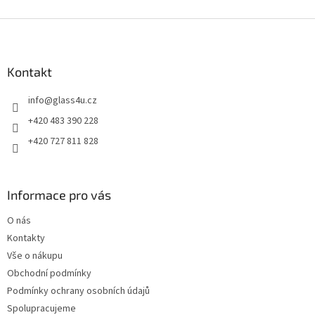
Z
á
p
a
Kontakt
t
info
@
glass4u.cz
í
+420 483 390 228
+420 727 811 828
Informace pro vás
O nás
Kontakty
Vše o nákupu
Obchodní podmínky
Podmínky ochrany osobních údajů
Spolupracujeme