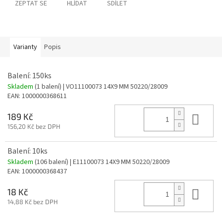
ZEPTAT SE
HLÍDAT
SDÍLET
Varianty
Popis
Balení: 150ks
Skladem
(1 balení)
| VO11100073 14X9 MM 50220/28009
EAN:
1000000368611
Do 
189 Kč
156,20 Kč bez DPH
Balení: 10ks
Skladem
(106 balení)
| E11100073 14X9 MM 50220/28009
EAN:
1000000368437
Do 
18 Kč
14,88 Kč bez DPH