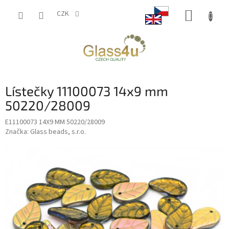
Přejít
NÁKUP
na
CZK
obsah
KOŠÍK
Lístečky 11100073 14x9 mm
50220/28009
E11100073 14X9 MM 50220/28009
Značka:
Glass beads, s.r.o.