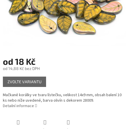
od
18 Kč
od
14,88 Kč
bez DPH
Měrná
ZVOLTE VARIANTU
cena:
Mačkané korálky ve tvaru lístečku, velikost 14x9 mm, obsah balení 10
ks nebo níže uvedené, barva olivín s dekorem 28009.
Detailní informace