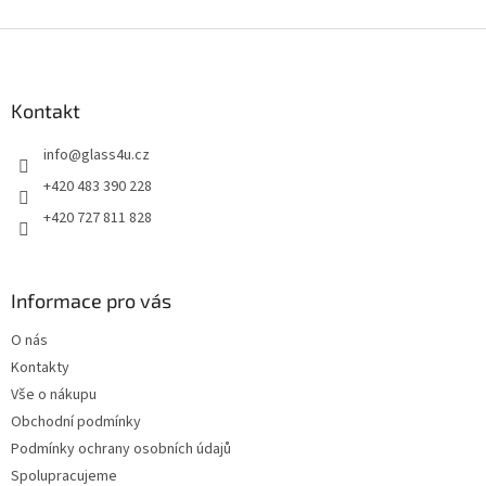
Z
á
p
a
Kontakt
t
info
@
glass4u.cz
í
+420 483 390 228
+420 727 811 828
Informace pro vás
O nás
Kontakty
Vše o nákupu
Obchodní podmínky
Podmínky ochrany osobních údajů
Spolupracujeme