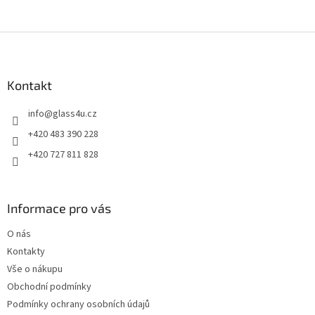
Z
á
p
a
Kontakt
t
info
@
glass4u.cz
í
+420 483 390 228
+420 727 811 828
Informace pro vás
O nás
Kontakty
Vše o nákupu
Obchodní podmínky
Podmínky ochrany osobních údajů