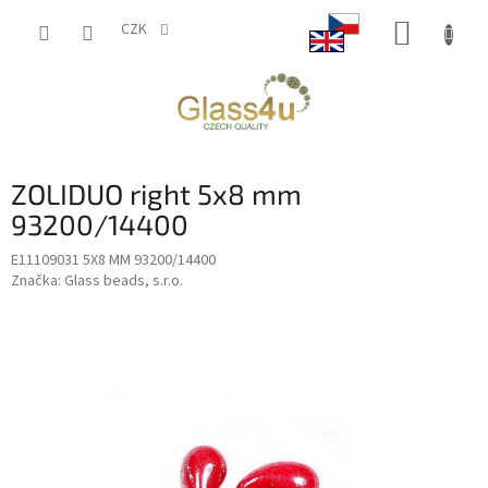
Přejít
NÁKUP
na
CZK
obsah
KOŠÍK
ZOLIDUO right 5x8 mm
93200/14400
E11109031 5X8 MM 93200/14400
Značka:
Glass beads, s.r.o.