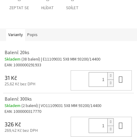
ZEPTAT SE
HLÍDAT
SDÍLET
Varianty
Popis
Balení: 20ks
Skladem
(38 balení)
| E11109031 5X8 MM 93200/14400
EAN:
1000000291933
Do 
31 Kč
25,62 Kč bez DPH
Balení: 300ks
Skladem
(2 balení)
| VO11109031 5X8 MM 93200/14400
EAN:
1000000317770
Do 
326 Kč
269,42 Kč bez DPH