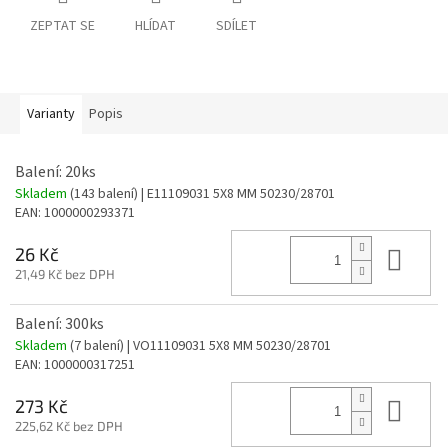
ZEPTAT SE
HLÍDAT
SDÍLET
Varianty
Popis
Balení: 20ks
Skladem
(143 balení)
| E11109031 5X8 MM 50230/28701
EAN:
1000000293371
Do 
26 Kč
21,49 Kč bez DPH
Balení: 300ks
Skladem
(7 balení)
| VO11109031 5X8 MM 50230/28701
EAN:
1000000317251
Do 
273 Kč
225,62 Kč bez DPH