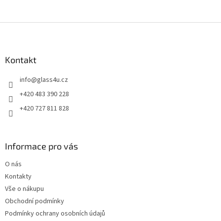
Z
á
p
a
Kontakt
t
info
@
glass4u.cz
í
+420 483 390 228
+420 727 811 828
Informace pro vás
O nás
Kontakty
Vše o nákupu
Obchodní podmínky
Podmínky ochrany osobních údajů