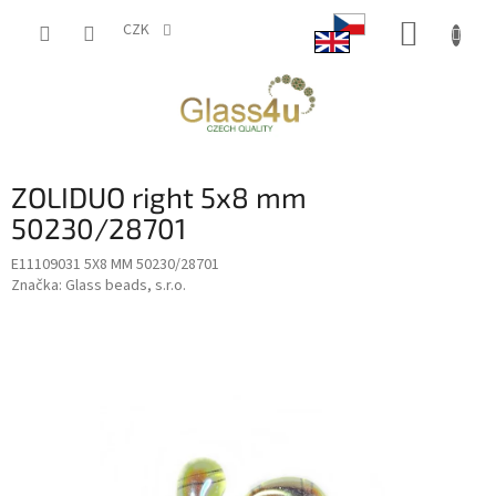
Přejít
NÁKUP
na
CZK
obsah
KOŠÍK
ZOLIDUO right 5x8 mm
50230/28701
E11109031 5X8 MM 50230/28701
Značka:
Glass beads, s.r.o.