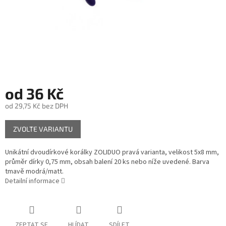
od
36 Kč
od
29,75 Kč
bez DPH
Měrná
ZVOLTE VARIANTU
cena:
Unikátní dvoudírkové korálky ZOLIDUO pravá varianta, velikost 5x8 mm,
průměr dírky 0,75 mm, obsah balení 20 ks nebo níže uvedené. Barva
tmavě modrá/matt.
Detailní informace
ZEPTAT SE
HLÍDAT
SDÍLET