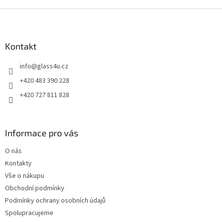
Z
á
p
a
Kontakt
t
info
@
glass4u.cz
í
+420 483 390 228
+420 727 811 828
Informace pro vás
O nás
Kontakty
Vše o nákupu
Obchodní podmínky
Podmínky ochrany osobních údajů
Spolupracujeme