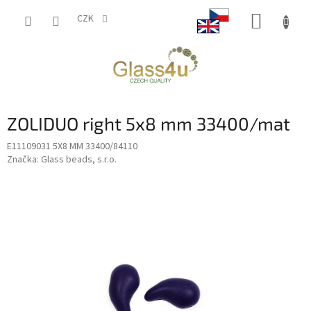
Přejít
NÁKUP
na
CZK
obsah
KOŠÍK
ZOLIDUO right 5x8 mm 33400/mat
E11109031 5X8 MM 33400/84110
Značka:
Glass beads, s.r.o.