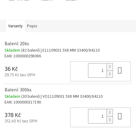
Varianty
Popis
Balení: 20ks
Skladem
(82 balení)
| E11109031 5X8 MM 33400/84110
EAN:
1000000298086
Do 
36 Kč
29,75 Kč bez DPH
Balení: 300ks
Skladem
(30 balení)
| VO11109031 5X8 MM 33400/84110
EAN:
1000000317190
Do 
378 Kč
312,40 Kč bez DPH