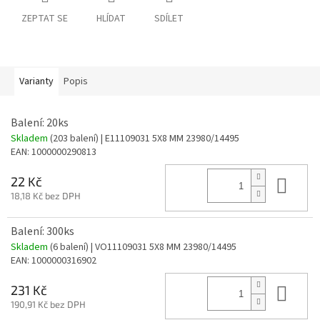
ZEPTAT SE
HLÍDAT
SDÍLET
Varianty
Popis
Balení: 20ks
Skladem
(203 balení)
| E11109031 5X8 MM 23980/14495
EAN:
1000000290813
Do 
22 Kč
18,18 Kč bez DPH
Balení: 300ks
Skladem
(6 balení)
| VO11109031 5X8 MM 23980/14495
EAN:
1000000316902
Do 
231 Kč
190,91 Kč bez DPH