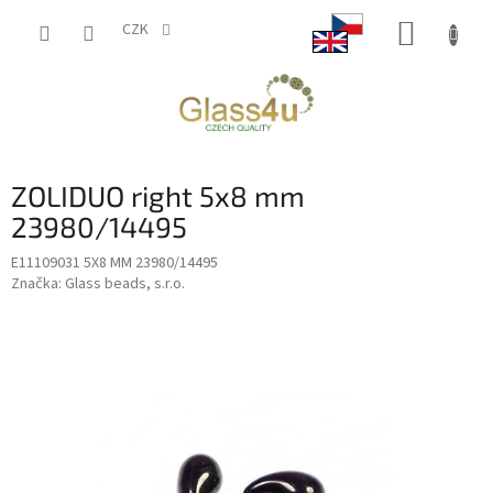
Přejít
NÁKUP
na
CZK
obsah
KOŠÍK
ZOLIDUO right 5x8 mm
23980/14495
E11109031 5X8 MM 23980/14495
Značka:
Glass beads, s.r.o.