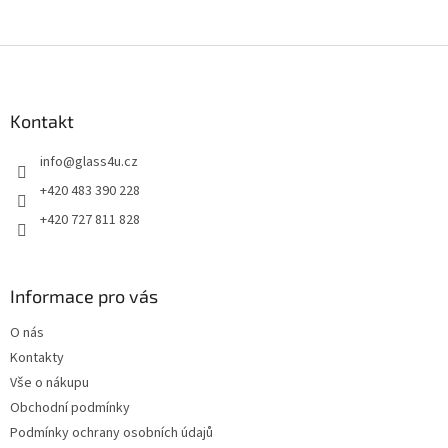
Z
á
p
a
Kontakt
t
info
@
glass4u.cz
í
+420 483 390 228
+420 727 811 828
Informace pro vás
O nás
Kontakty
Vše o nákupu
Obchodní podmínky
Podmínky ochrany osobních údajů