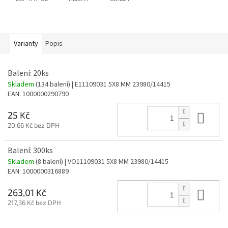
Varianty
Popis
Balení: 20ks
Skladem
(134 balení)
| E11109031 5X8 MM 23980/14415
EAN:
1000000290790
Do 
25 Kč
20,66 Kč bez DPH
Balení: 300ks
Skladem
(8 balení)
| VO11109031 5X8 MM 23980/14415
EAN:
1000000316889
Do 
263,01 Kč
217,36 Kč bez DPH