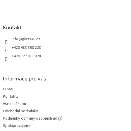
Z
á
p
a
Kontakt
t
info
@
glass4u.cz
í
+420 483 390 228
+420 727 811 828
Informace pro vás
O nás
Kontakty
Vše o nákupu
Obchodní podmínky
Podmínky ochrany osobních údajů
Spolupracujeme