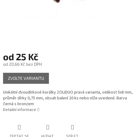
od
25 Kč
od
20,66 Kč
bez DPH
Měrná
ZVOLTE VARIANTU
cena:
Unikátní dvoudírkové korálky ZOLIDUO pravá varianta, velikost 5x8 mm,
průměr dírky 0,75 mm, obsah balení 20 ks nebo níže uvedené. Barva
černá s bronzem
Detailní informace
ZEPTAT SE
HLÍDAT
SDÍLET