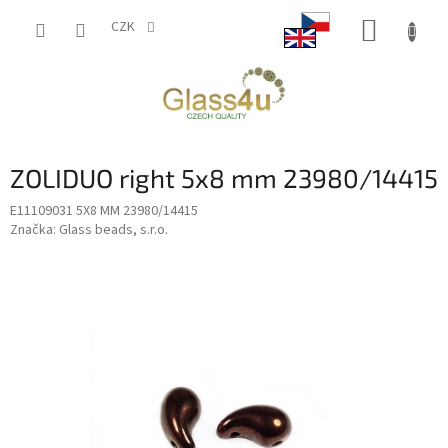
Přejít
NÁKUP
na
CZK
obsah
KOŠÍK
ZOLIDUO right 5x8 mm 23980/14415
E11109031 5X8 MM 23980/14415
Značka:
Glass beads, s.r.o.