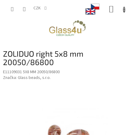
Přejít
NÁKUP
na
CZK
obsah
KOŠÍK
ZOLIDUO right 5x8 mm
20050/86800
E11109031 5X8 MM 20050/86800
Značka:
Glass beads, s.r.o.