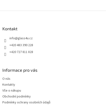
Z
á
p
a
Kontakt
t
info
@
glass4u.cz
í
+420 483 390 228
+420 727 811 828
Informace pro vás
O nás
Kontakty
Vše o nákupu
Obchodní podmínky
Podmínky ochrany osobních údajů