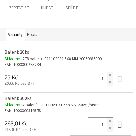
ZEPTAT SE
HLÍDAT
SDÍLET
Varianty
Popis
Balení: 20ks
Skladem
(278 balení)
| E11109031 5X8 MM 20050/86800
EAN:
1000000293234
Do 
25 Kč
20,66 Kč bez DPH
Balení: 300ks
Skladem
(7 balení)
| VO11109031 5X8 MM 20050/86800
EAN:
1000000316858
Do 
263,01 Kč
217,36 Kč bez DPH