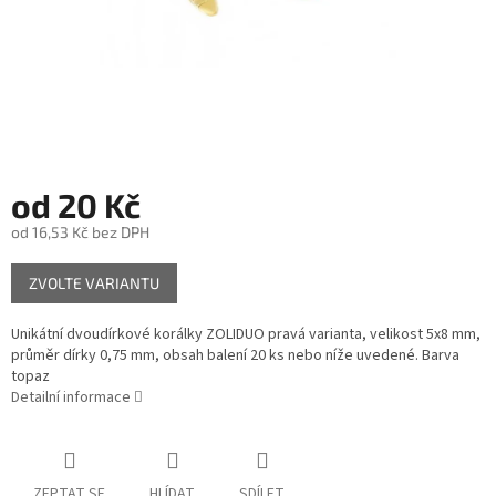
od
20 Kč
od
16,53 Kč
bez DPH
Měrná
ZVOLTE VARIANTU
cena:
Unikátní dvoudírkové korálky ZOLIDUO pravá varianta, velikost 5x8 mm,
průměr dírky 0,75 mm, obsah balení 20 ks nebo níže uvedené. Barva
topaz
Detailní informace
ZEPTAT SE
HLÍDAT
SDÍLET