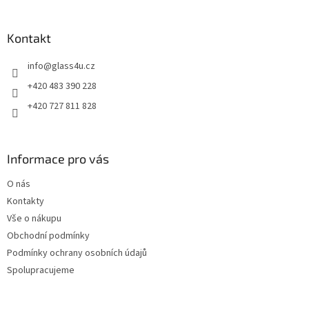
á
p
a
Kontakt
t
info
@
glass4u.cz
í
+420 483 390 228
+420 727 811 828
Informace pro vás
O nás
Kontakty
Vše o nákupu
Obchodní podmínky
Podmínky ochrany osobních údajů
Spolupracujeme