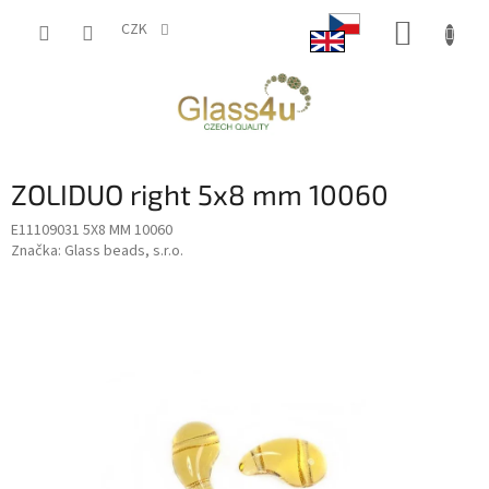
Přejít
NÁKUP
na
CZK
obsah
KOŠÍK
ZOLIDUO right 5x8 mm 10060
E11109031 5X8 MM 10060
Značka:
Glass beads, s.r.o.