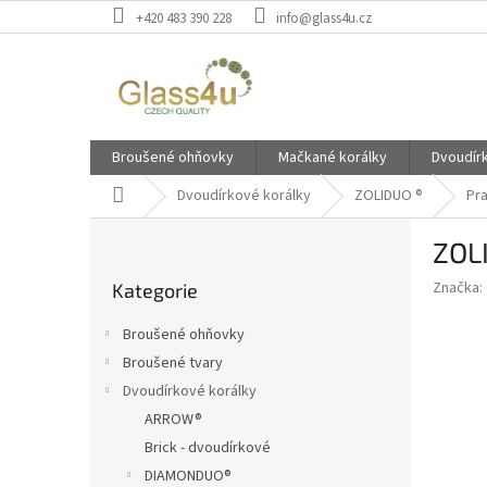
Přejít
+420 483 390 228
info@glass4u.cz
na
obsah
Broušené ohňovky
Mačkané korálky
Dvoudír
Domů
Dvoudírkové korálky
ZOLIDUO ®
Pra
P
ZOL
o
Přeskočit
s
Značka:
Kategorie
kategorie
t
r
Broušené ohňovky
a
Broušené tvary
n
Dvoudírkové korálky
n
í
ARROW®
p
Brick - dvoudírkové
a
DIAMONDUO®