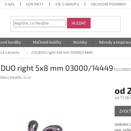
O NÁS
KONTAKTY
VŠE O NÁKUPU
OBCHODNÍ PODMÍNKY
HLEDAT
kové korálky
Mačkané kuličky
Novinky
Návody a inspirac
vá varianta
ZOLIDUO right 5x8 mm 03000/14449
IDUO right 5x8 mm 03000/14449
E1110903
Glass beads, s.r.o.
od
2
od
17,36 
Měrná
ZVOLT
cena:
Unikátní 
mm, prům