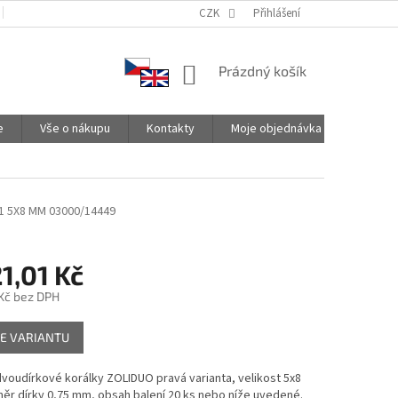
PODMÍNKY OCHRANY OSOBNÍCH ÚDAJŮ
CZK
SPOLUPRACUJEME
Přihlášení
NÁKUPNÍ
Prázdný košík
KOŠÍK
e
Vše o nákupu
Kontakty
Moje objednávka
1 5X8 MM 03000/14449
1,01 Kč
Kč
bez DPH
E VARIANTU
dvoudírkové korálky ZOLIDUO pravá varianta, velikost 5x8
ěr dírky 0,75 mm, obsah balení 20 ks nebo níže uvedené.