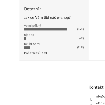
Dotazník
Jak se Vám líbí náš e-shop?
Velmi pěkný
(85%)
Ujde to
(4%)
Nelíbí se mi
(11%)
Počet hlasů:
183
Z
á
p
a
t
Kontakt
í
info
@
+420 4