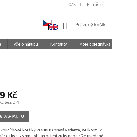
PODMÍNKY OCHRANY OSOBNÍCH ÚDAJŮ
CZK
SPOLUPRACUJEME
Přihlášení
NÁKUPNÍ
Prázdný košík
KOŠÍK
e
Vše o nákupu
Kontakty
Moje objednávka
9 Kč
Kč
bez DPH
E VARIANTU
dvoudírkové korálky ZOLIDUO pravá varianta, velikost 5x8
ěr dírky 0,75 mm, obsah balení 20 ks nebo níže uvedené.