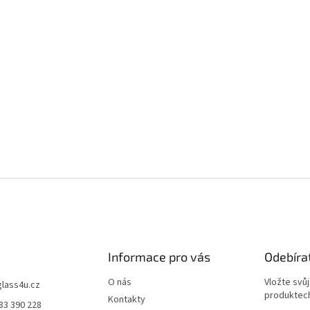
Informace pro vás
Odebíra
O nás
Vložte svů
glass4u.cz
produktech
Kontakty
83 390 228