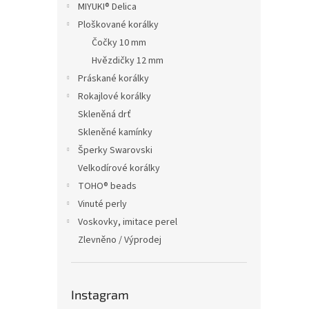
MIYUKI® Delica
Ploškované korálky
Čočky 10 mm
Hvězdičky 12 mm
Práskané korálky
Rokajlové korálky
Skleněná drť
Skleněné kamínky
Šperky Swarovski
Velkodírové korálky
TOHO® beads
Vinuté perly
Voskovky, imitace perel
Zlevněno / Výprodej
Instagram