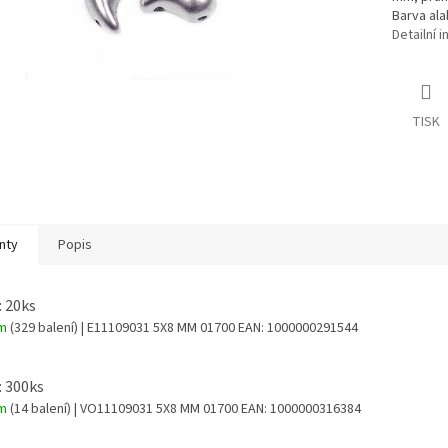
Barva al
Detailní 
TISK
nty
Popis
: 20ks
em
(329 balení)
| E11109031 5X8 MM 01700
EAN:
1000000291544
: 300ks
em
(14 balení)
| VO11109031 5X8 MM 01700
EAN:
1000000316384