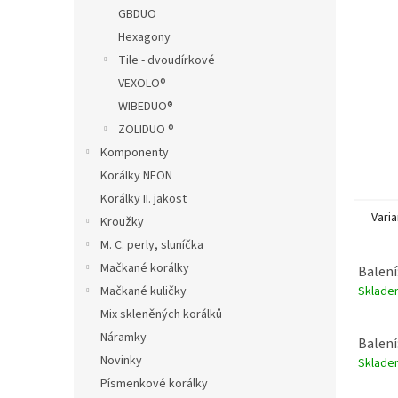
n
GBDUO
e
Hexagony
l
Tile - dvoudírkové
VEXOLO®
WIBEDUO®
ZOLIDUO ®
Komponenty
Korálky NEON
Korálky II. jakost
Varia
Kroužky
M. C. perly, sluníčka
Mačkané korálky
Balení
Sklad
Mačkané kuličky
Mix skleněných korálků
Náramky
Balení
Novinky
Sklad
Písmenkové korálky