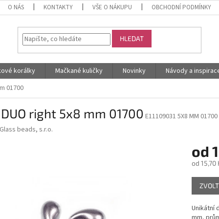
O NÁS
KONTAKTY
VŠE O NÁKUPU
OBCHODNÍ PODMÍNKY
HLEDAT
kové korálky
Mačkané kuličky
Novinky
Návody a inspirac
mm 01700
IDUO right 5x8 mm 01700
E11109031 5X8 MM 01700
Glass beads, s.r.o.
od
1
od
15,70 
Měrná
ZVOLT
cena:
Unikátní 
mm, prům