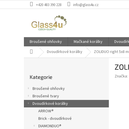
Přejít
+420 483 390 228
info@glass4u.cz
na
obsah
Broušené ohňovky
Mačkané korálky
Dvoudír
Domů
Dvoudírkové korálky
ZOLIDUO right 5x8 
P
ZOL
o
Přeskočit
s
Značka:
Kategorie
kategorie
t
r
Broušené ohňovky
a
Broušené tvary
n
Dvoudírkové korálky
n
í
ARROW®
p
Brick - dvoudírkové
a
DIAMONDUO®