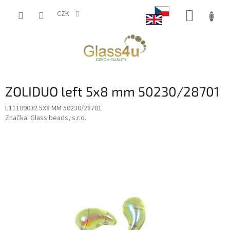
Přejít
NÁKUP
na
CZK
obsah
KOŠÍK
ZOLIDUO left 5x8 mm 50230/28701
E11109032 5X8 MM 50230/28701
Značka:
Glass beads, s.r.o.