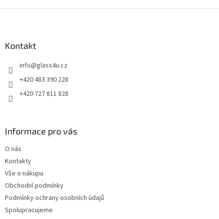
Z
á
p
a
Kontakt
t
info
@
glass4u.cz
í
+420 483 390 228
+420 727 811 828
Informace pro vás
O nás
Kontakty
Vše o nákupu
Obchodní podmínky
Podmínky ochrany osobních údajů
Spolupracujeme