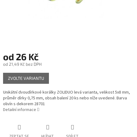
od
26 Kč
od
21,49 Kč
bez DPH
Měrná
ZVOLTE VARIANTU
cena:
Unikátní dvoudírkové korálky ZOLIDUO levá varianta, velikost 5x8 mm,
průměr dírky 0,75 mm, obsah balení 20 ks nebo níže uvedené. Barva
olivín s dekorem 28701
Detailní informace
ZEPTAT SE
HLÍDAT
SDÍLET