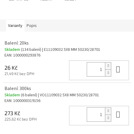
Varianty
Popis
Balení: 20ks
Skladem
(134 balení)
| E11109032 5X8 MM 50230/28701
EAN:
1000000293876
Do 
26 Kč
21,49 Kč bez DPH
Balení: 300ks
Skladem
(6 balení)
| VO11109032 5X8 MM 50230/28701
EAN:
1000000319156
Do 
273 Kč
225,62 Kč bez DPH