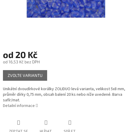
od
20 Kč
od
16,53 Kč
bez DPH
Měrná
ZVOLTE VARIANTU
cena:
Unikátní dvoudírkové korálky ZOLIDUO levá varianta, velikost 5x8 mm,
průměr dírky 0,75 mm, obsah balení 20 ks nebo níže uvedené. Barva
safír/mat.
Detailní informace
ZEPTAT SE
HLÍDAT
SDÍLET