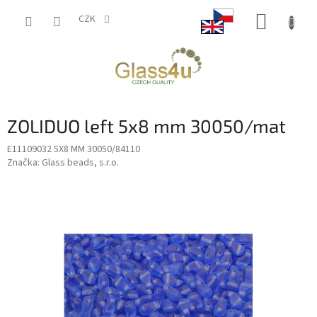
Přejít
NÁKUP
na
CZK
obsah
KOŠÍK
ZOLIDUO left 5x8 mm 30050/mat
E11109032 5X8 MM 30050/84110
Značka:
Glass beads, s.r.o.