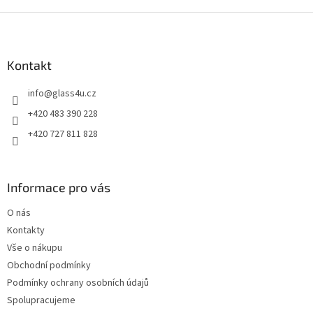
Z
á
p
a
Kontakt
t
info
@
glass4u.cz
í
+420 483 390 228
+420 727 811 828
Informace pro vás
O nás
Kontakty
Vše o nákupu
Obchodní podmínky
Podmínky ochrany osobních údajů
Spolupracujeme