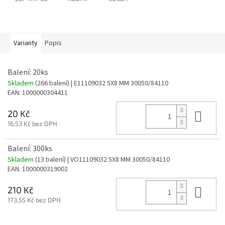
Varianty
Popis
Balení: 20ks
Skladem
(266 balení)
| E11109032 5X8 MM 30050/84110
EAN:
1000000304411
Do 
20 Kč
16,53 Kč bez DPH
Balení: 300ks
Skladem
(13 balení)
| VO11109032 5X8 MM 30050/84110
EAN:
1000000319002
Do 
210 Kč
173,55 Kč bez DPH