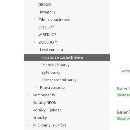
n
GBDUO
e
Hexagony
l
Tile - dvoudírkové
VEXOLO®
WIBEDUO®
ZOLIDUO ®
Levá varianta
Krystal se zušlechtěním
Pastelové barvy
Varia
Syté barvy
Transparentní barvy
Pravá varianta
Balení
Sklad
Komponenty
Korálky NEON
Korálky II. jakost
Balení
Kroužky
Sklad
M. C. perly, sluníčka