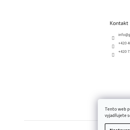
p
a
t
Kontakt
í
info
@
+420 4
+420 7
Tento web p
vyjadřujete s