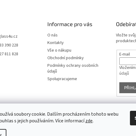
Informace pro vás
Odebíra
O nás
Vložte svů
glass4u.cz
produktech
Kontakty
83 390 228
Vše o nákupu
27 811 828
E-mail
Obchodní podmínky
Podmínky ochrany osobních
Vložením
údajů
údajů
Spolupracujeme
PŘIHL
oužívá soubory cookie. Dalším procházením tohoto webu
Facebook
ouhlas s jejich používáním. Více informací
zde
.