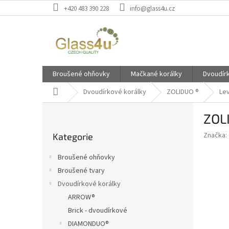
Přejít
+420 483 390 228
info@glass4u.cz
na
obsah
Broušené ohňovky
Mačkané korálky
Dvoudír
Domů
Dvoudírkové korálky
ZOLIDUO ®
Lev
P
ZOL
o
Přeskočit
s
Značka:
Kategorie
kategorie
t
r
Broušené ohňovky
a
Broušené tvary
n
Dvoudírkové korálky
n
í
ARROW®
p
Brick - dvoudírkové
a
DIAMONDUO®