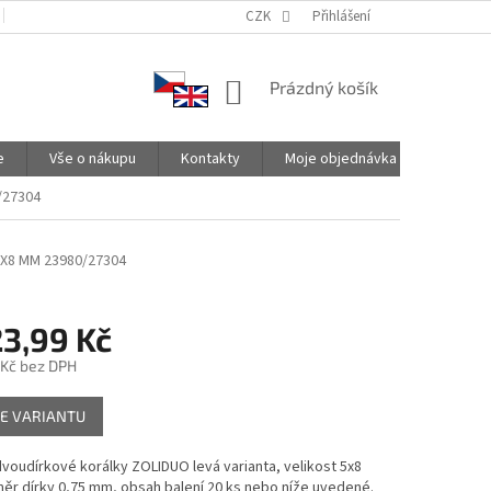
PODMÍNKY OCHRANY OSOBNÍCH ÚDAJŮ
CZK
SPOLUPRACUJEME
Přihlášení
NÁKUPNÍ
Prázdný košík
KOŠÍK
e
Vše o nákupu
Kontakty
Moje objednávka
/27304
5X8 MM 23980/27304
3,99 Kč
 Kč
bez DPH
E VARIANTU
dvoudírkové korálky ZOLIDUO levá varianta, velikost 5x8
ěr dírky 0,75 mm, obsah balení 20 ks nebo níže uvedené.