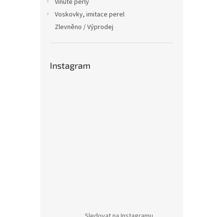
Vinuté perly
Voskovky, imitace perel
Zlevněno / Výprodej
Instagram
Sledovat na Instagramu