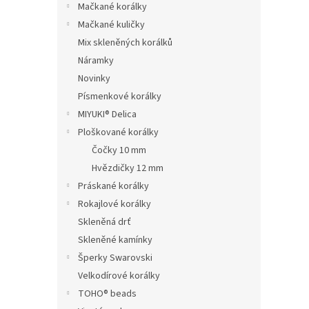
Mačkané korálky
Mačkané kuličky
Mix skleněných korálků
Náramky
Novinky
Písmenkové korálky
MIYUKI® Delica
Ploškované korálky
Čočky 10 mm
Hvězdičky 12 mm
Práskané korálky
Rokajlové korálky
Skleněná drť
Skleněné kamínky
Šperky Swarovski
Velkodírové korálky
TOHO® beads