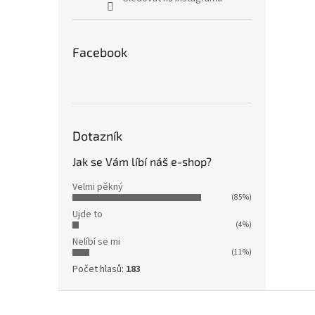
Facebook
Dotazník
Jak se Vám líbí náš e-shop?
Velmi pěkný
(85%)
Ujde to
(4%)
Nelíbí se mi
(11%)
Počet hlasů:
183
Z
á