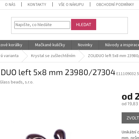
O NÁS
KONTAKTY
VŠE O NÁKUPU
OBCHODNÍ PODMÍNKY
HLEDAT
kové korálky
Mačkané kuličky
Novinky
Návody a inspirac
á varianta
Krystal se zušlechtěním
ZOLIDUO left 5x8 mm 23980
IDUO left 5x8 mm 23980/27304
E11109032 
Glass beads, s.r.o.
od
2
od
19,83
Měrná
ZVOLT
cena:
Unikátní 
mm, prům