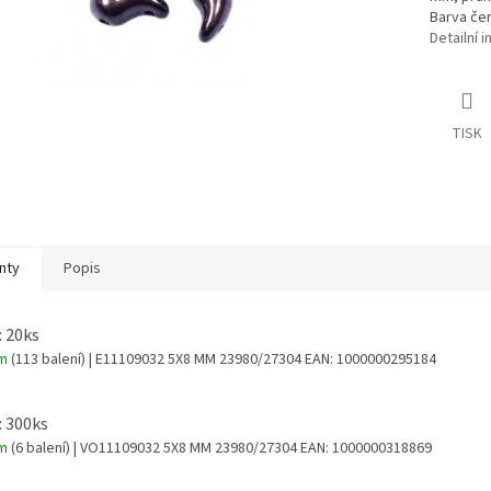
Barva če
Detailní 
TISK
nty
Popis
: 20ks
em
(113 balení)
| E11109032 5X8 MM 23980/27304
EAN:
1000000295184
: 300ks
em
(6 balení)
| VO11109032 5X8 MM 23980/27304
EAN:
1000000318869