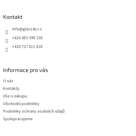
á
p
a
Kontakt
t
info
@
glass4u.cz
í
+420 483 390 228
+420 727 811 828
Informace pro vás
O nás
Kontakty
Vše o nákupu
Obchodní podmínky
Podmínky ochrany osobních údajů
Spolupracujeme