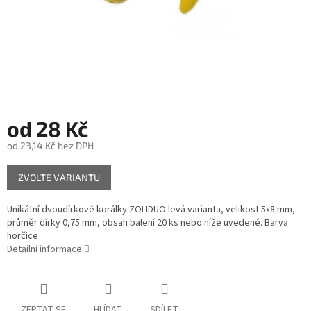
od
28 Kč
od
23,14 Kč
bez DPH
Měrná
ZVOLTE VARIANTU
cena:
Unikátní dvoudírkové korálky ZOLIDUO levá varianta, velikost 5x8 mm,
průměr dírky 0,75 mm, obsah balení 20 ks nebo níže uvedené. Barva
horčice
Detailní informace
ZEPTAT SE
HLÍDAT
SDÍLET