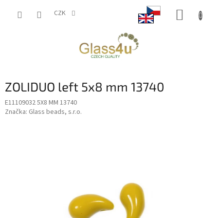
Přejít
NÁKUP
na
CZK
obsah
KOŠÍK
ZOLIDUO left 5x8 mm 13740
E11109032 5X8 MM 13740
Značka:
Glass beads, s.r.o.