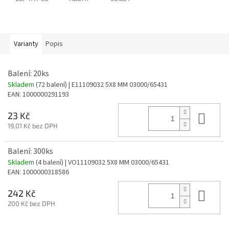
Varianty
Popis
Balení: 20ks
Skladem
(72 balení)
| E11109032 5X8 MM 03000/65431
EAN:
1000000291193
Do 
23 Kč
19,01 Kč bez DPH
Balení: 300ks
Skladem
(4 balení)
| VO11109032 5X8 MM 03000/65431
EAN:
1000000318586
Do 
242 Kč
200 Kč bez DPH