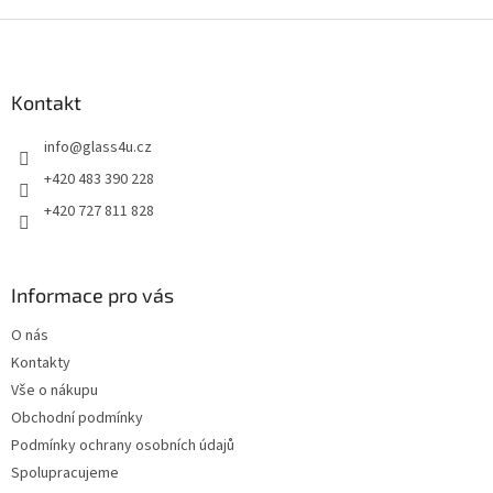
Z
á
p
a
Kontakt
t
info
@
glass4u.cz
í
+420 483 390 228
+420 727 811 828
Informace pro vás
O nás
Kontakty
Vše o nákupu
Obchodní podmínky
Podmínky ochrany osobních údajů
Spolupracujeme