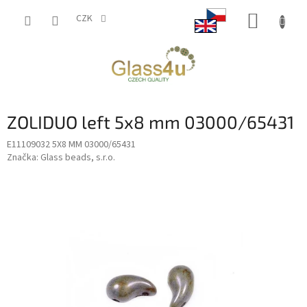
Přejít
NÁKUP
na
CZK
obsah
KOŠÍK
ZOLIDUO left 5x8 mm 03000/65431
E11109032 5X8 MM 03000/65431
Značka:
Glass beads, s.r.o.