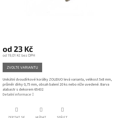
od
23 Kč
od
19,01 Kč
bez DPH
Měrná
ZVOLTE VARIANTU
cena:
Unikátní dvoudírkové korálky ZOLIDUO levá varianta, velikost 5x8 mm,
průměr dírky 0,75 mm, obsah balení 20 ks nebo níže uvedené. Barva
alabastr s dekorem 65432
Detailní informace
ZEPTAT SE
HLÍDAT
SDÍLET