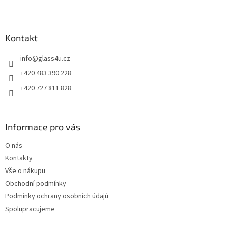
Z
á
p
a
Kontakt
t
info
@
glass4u.cz
í
+420 483 390 228
+420 727 811 828
Informace pro vás
O nás
Kontakty
Vše o nákupu
Obchodní podmínky
Podmínky ochrany osobních údajů
Spolupracujeme