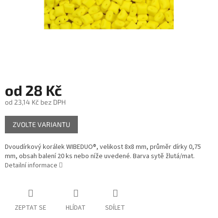
od
28 Kč
od
23,14 Kč
bez DPH
Měrná
ZVOLTE VARIANTU
cena:
Dvoudírkový korálek WIBEDUO®, velikost 8x8 mm, průměr dírky 0,75
mm, obsah balení 20 ks nebo níže uvedené. Barva sytě žlutá/mat.
Detailní informace
ZEPTAT SE
HLÍDAT
SDÍLET