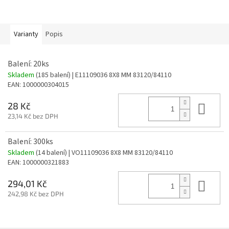
Varianty
Popis
Balení: 20ks
Skladem
(185 balení)
| E11109036 8X8 MM 83120/84110
EAN:
1000000304015
Do 
28 Kč
23,14 Kč bez DPH
Balení: 300ks
Skladem
(14 balení)
| VO11109036 8X8 MM 83120/84110
EAN:
1000000321883
Do 
294,01 Kč
242,98 Kč bez DPH