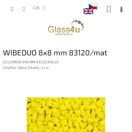
Přejít
NÁKUP
na
CZK
obsah
KOŠÍK
WIBEDUO 8x8 mm 83120/mat
E11109036 8X8 MM 83120/84110
Značka:
Glass beads, s.r.o.