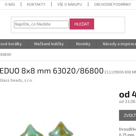
O NÁS
KONTAKTY
VŠE O NÁKUPU
OBCHODNÍ PODMÍNKY
HLEDAT
kové korálky
Mačkané kuličky
Novinky
Návody a inspirac
/86800
EDUO 8x8 mm 63020/86800
E11109036 8X8 M
Glass beads, s.r.o.
od
od
33,06
Měrná
ZVOLT
cena:
Dvoudírk
0,75 mm, 