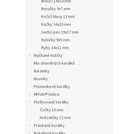
Brouci 14x10 mm
Berušky 9x7 mm
Kočičí hlavy 13 mm
Kočky 16x10 mm
Sedící pes 19x17 mm
Rybičky 9x5 mm
Ryby 24x11 mm
Mačkané kuličky
Mix skleněných korálků
Náramky
Novinky
Písmenkové korálky
MIYUKI® Delica
Ploškované korálky
Čočky 10 mm
Hvězdičky 12 mm
Práskané korálky
Rokajlové korálky