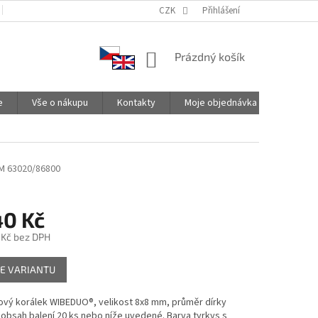
PODMÍNKY OCHRANY OSOBNÍCH ÚDAJŮ
CZK
SPOLUPRACUJEME
Přihlášení
NÁKUPNÍ
Prázdný košík
KOŠÍK
e
Vše o nákupu
Kontakty
Moje objednávka
M 63020/86800
40 Kč
 Kč
bez DPH
E VARIANTU
ový korálek WIBEDUO®, velikost 8x8 mm, průměr dírky
obsah balení 20 ks nebo níže uvedené. Barva tyrkys s