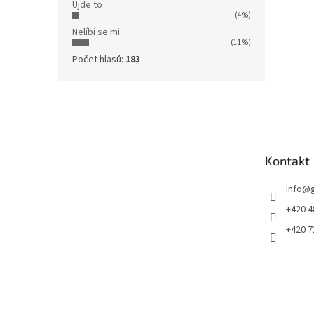
Ujde to
(4%)
Nelíbí se mi
(11%)
Počet hlasů:
183
Z
á
p
a
t
Kontakt
í
info
@
+420 4
+420 7