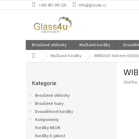
Přejít
+420 483 390 228
info@glass4u.cz
na
obsah
Broušené ohňovky
Mačkané korálky
Dvoudír
Domů
Mačkané korálky
WIBEDUO 8x8 mm 63020
P
WIB
o
Přeskočit
s
Značka:
Kategorie
kategorie
t
r
Broušené ohňovky
a
Broušené tvary
n
Dvoudírkové korálky
n
í
Komponenty
p
Korálky NEON
a
Korálky II. jakost