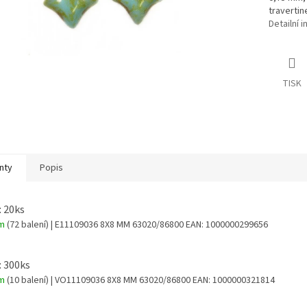
travertin
Detailní 
TISK
nty
Popis
: 20ks
em
(72 balení)
| E11109036 8X8 MM 63020/86800
EAN:
1000000299656
: 300ks
em
(10 balení)
| VO11109036 8X8 MM 63020/86800
EAN:
1000000321814