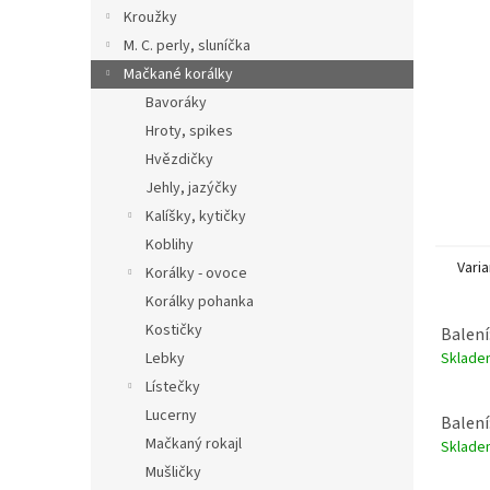
n
Kroužky
e
M. C. perly, sluníčka
l
Mačkané korálky
Bavoráky
Hroty, spikes
Hvězdičky
Jehly, jazýčky
Kalíšky, kytičky
Koblihy
Varia
Korálky - ovoce
Korálky pohanka
Kostičky
Balení
Sklad
Lebky
Lístečky
Lucerny
Balení
Mačkaný rokajl
Sklad
Mušličky