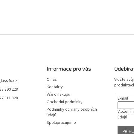
Informace pro vás
Odebíra
O nás
Vložte svů
glass4u.cz
produktech
Kontakty
83 390 228
Vše o nákupu
27 811 828
E-mail
Obchodní podmínky
Podmínky ochrany osobních
Vložením
údajů
údajů
Spolupracujeme
PŘIHL