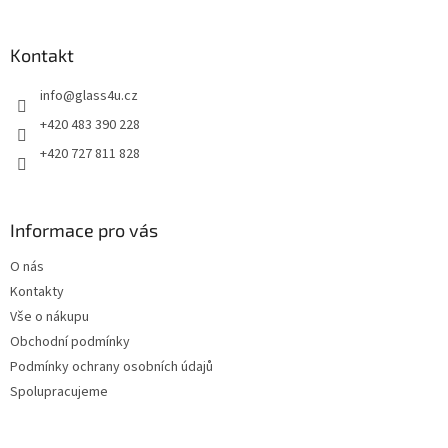
á
p
a
Kontakt
t
info
@
glass4u.cz
í
+420 483 390 228
+420 727 811 828
Informace pro vás
O nás
Kontakty
Vše o nákupu
Obchodní podmínky
Podmínky ochrany osobních údajů
Spolupracujeme