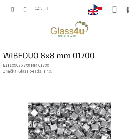
Přejít
NÁKUP
na
CZK
obsah
KOŠÍK
WIBEDUO 8x8 mm 01700
E11109036 8X8 MM 01700
Značka:
Glass beads, s.r.o.