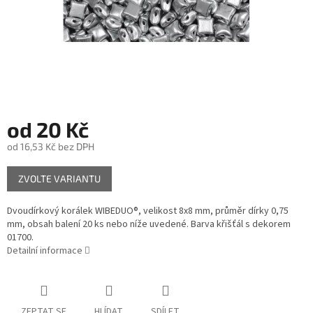
od
20 Kč
od
16,53 Kč
bez DPH
Měrná
ZVOLTE VARIANTU
cena:
Dvoudírkový korálek WIBEDUO®, velikost 8x8 mm, průměr dírky 0,75
mm, obsah balení 20 ks nebo níže uvedené. Barva křišťál s dekorem
01700.
Detailní informace
ZEPTAT SE
HLÍDAT
SDÍLET